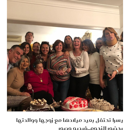
يسرا تحتفل بعيد ميلادها مع زوجها ووالدتها
بحضور النجوم..فيديو وصور