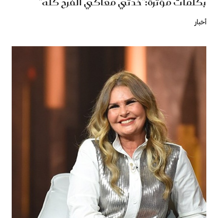
بكلمات مؤثرة:"خدتي معاكي الفرح كله"
أخبار