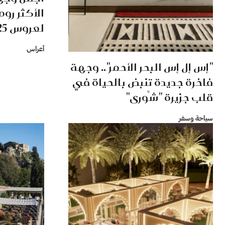
الأكثر رو
لعروس 2025
أعراس
"إس إل إس البحر الأحمر".. وجهة
فاخرة جديدة تنبض بالحياة في
قلب جزيرة "شُورى"
سياحة وسفر