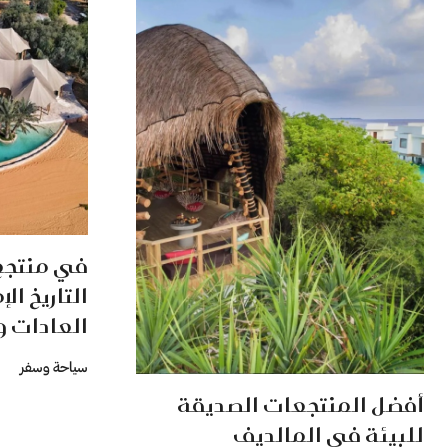
في منتجع 
التاريخ ال
العادات وا
سياحة وسفر
أفضل المنتجعات الصديقة
للبيئة في المالديف