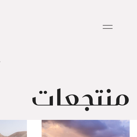
م
منتجعات