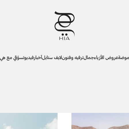
وضة
عروض الأزياء
جمال
ترفيه وفنون
لايف ستايل
أخبار
فيديو
تسوّقي مع هي