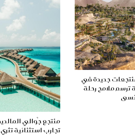
نتجعات جديدة في
ترسم ملامح رحلة
ُنسى
منتجع جُوالي المالد
تجارب استثنائية تثري