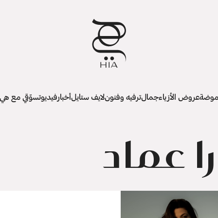
وضة
عروض الأزياء
جمال
ترفيه وفنون
لايف ستايل
أخبار
فيديو
تسوّقي مع هي
ا عماد