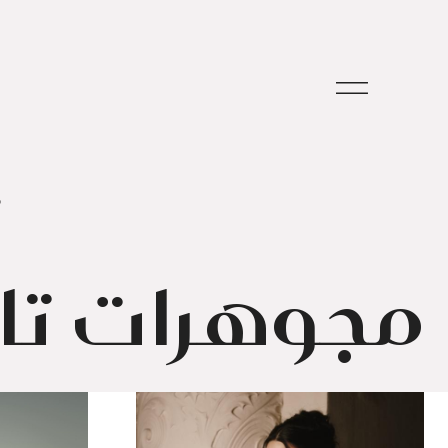
م
مجوهرات تار