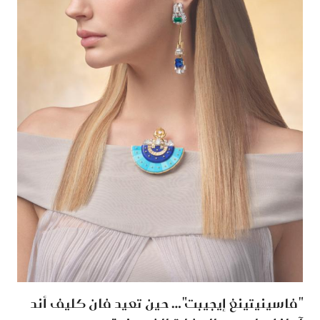
"فاسينيتينغ إيجيبت"… حين تعيد فان كليف أند