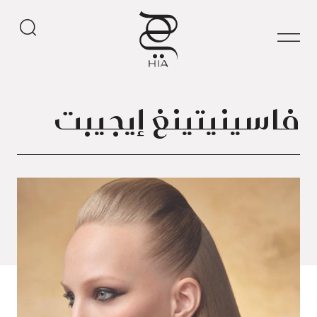
فاسينيتينغ إيجيبت