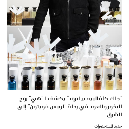
"جاك كافالييه بيلترود" يكشف لـ"هي" روح
البخور والعود في رحلة "لويس فويتون" إلى
الشرق
جديد المستحضرات