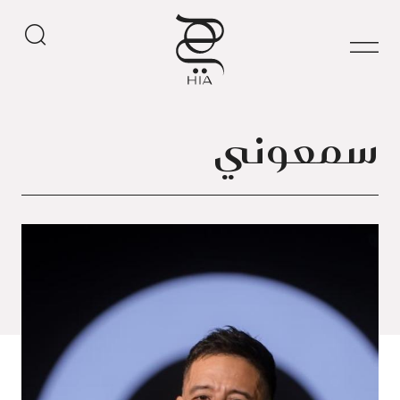
سمعوني