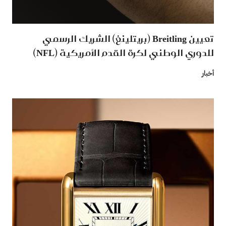
تعيين Breitling (بريتلينغ) الشريك الرسمي
للدوري الوطني لكرة القدم الأمريكية (NFL)
أخبار