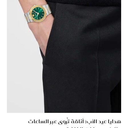
هدايا عيد الأب: أناقة تُروى عبر الساعات