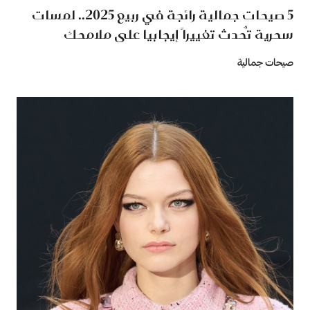
5 صيحات جمالية رائجة في ربيع 2025.. لمسات
سحرية تٌحدث تغييراً إيجابيا على ملامحك
صيحات جمالية