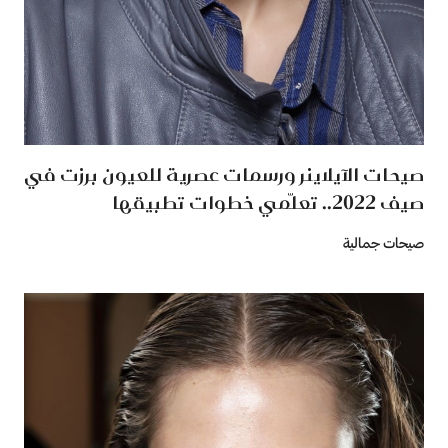
صيحات الآيلاينر ورسمات عصرية للعيون برزت في
صيف 2022.. تعلّمي خطوات تطبيقها
صيحات جمالية