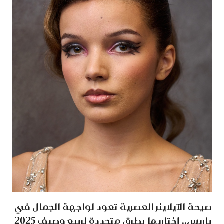
صيحة الآيلاينر العصرية تعود لواجهة الجمال في
باريس.. إختاريها بطرق متجددة لربيع وصيف 2025