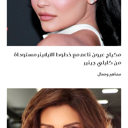
مكياج عيون ناعم مع خطوط الآيلاينر مستوحاة
من كايلي جينير
مشاهير وجمال