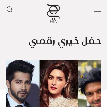
حفل خيري رقمي