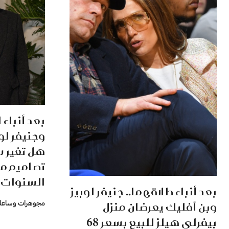
بعد أنباء
وجنيفر لوب
تصاميم مج
السنوات؟
بعد أنباء طلاقهما.. جنيفر لوبيز
وبن أفليك يعرضان منزل
مجوهرات وساعا
بيفرلي هيلز للبيع بسعر 68