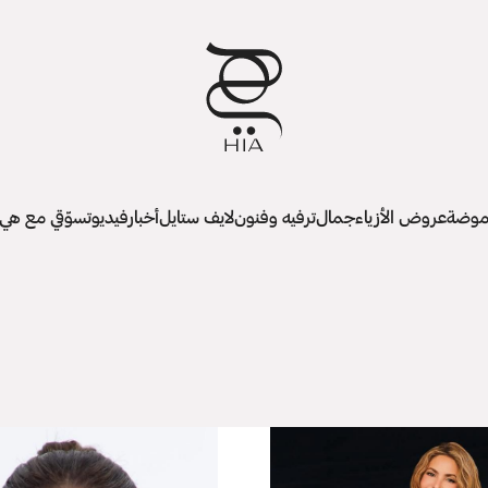
وضة
عروض الأزياء
جمال
ترفيه وفنون
لايف ستايل
أخبار
فيديو
تسوّقي مع هي