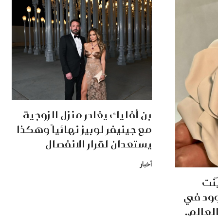
بن أفليك يغادر منزل الزوجية
مع جينيفر لوبيز نهائياً وهكذا
يستعدان لقرار الانفصال
أخبار
ّنت
وود في
عالم..