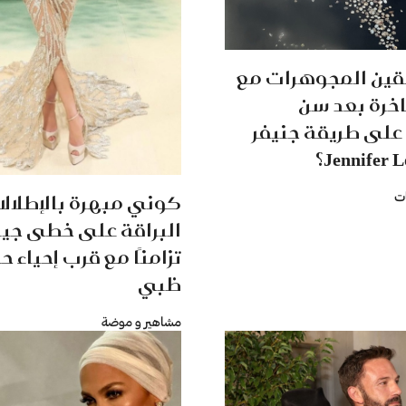
ين المجوهرات مع
فاخرة بعد سن
على طريقة جنيفر
كوني مبهرة بالإطلال
ت
البراقة على خطى جيني
تزامنًا مع قرب إحياء ح
ظبي
مشاهير و موضة