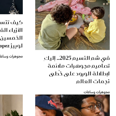
كيف تنسق
الأزياء ال
الخمسين 
لوبيز Jennifer Lopez؟
في شم النسيم 2025.. إليكِ
مجوهرات وساعا
تصاميم مجوهرات ملائمة
لإطلالة الورود على خُطى
نجمات العالم
مجوهرات وساعات