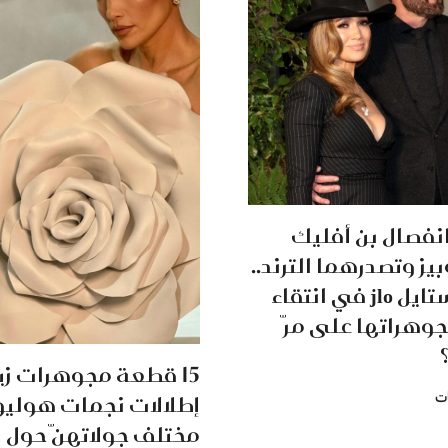
 انفصال بن أفليك
يز وتصدرهما الترند..
هل تغير ستايل jlo في انتقاء
وهراتها على مرّ
15 قطعة مجوهرات زي
إطلالات نجمات هولي
ت
مختلف جولاتهنّ حول ال