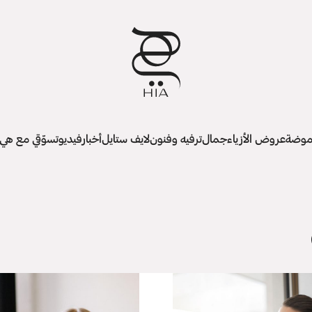
وضة
عروض الأزياء
جمال
ترفيه وفنون
لايف ستايل
أخبار
فيديو
تسوّقي مع هي