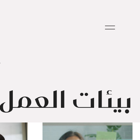
م
بيئات العمل