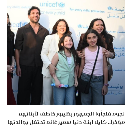
نجوم فاجأوا الجمهور بظهور خاطف لأبنائهم
مؤخراً.. كايلا ابنة دنيا سمير غانم تحتفل بوالدتها