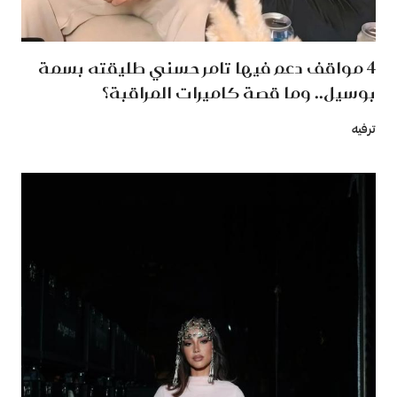
4 مواقف دعم فيها تامر حسني طليقته بسمة
بوسيل.. وما قصة كاميرات المراقبة؟
ترفيه