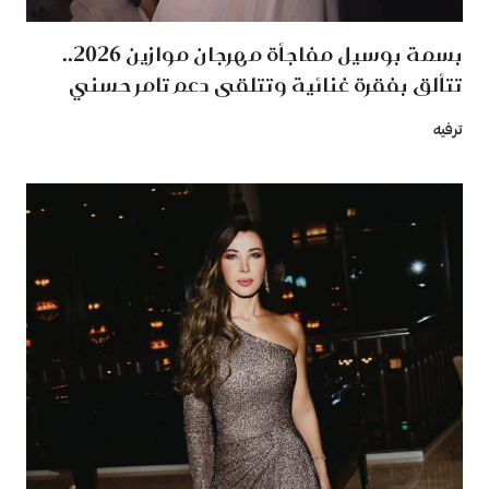
بسمة بوسيل مفاجأة مهرجان موازين 2026..
تتألق بفقرة غنائية وتتلقى دعم تامر حسني
ترفيه