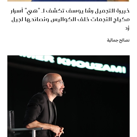
خبيرة التجميل رشا يوسف تكشف لـ "هي" أسرار
مكياج النجمات خلف الكواليس ونصائحها لجيل
زد
نصائح جمالية