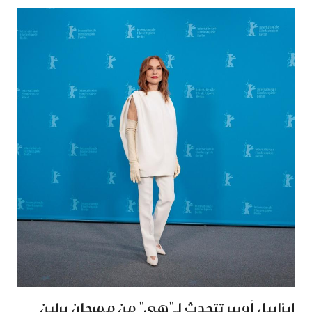
إيزابيل أوبير تتحدث لـ"هي" من مهرجان برلين