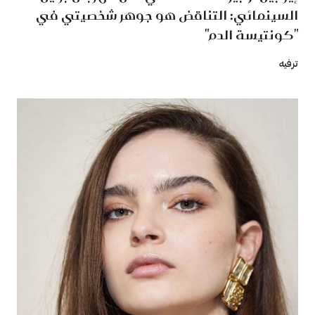
السينمائي: التناقض هو جوهر شخصيتي في
"كونتيسة الدم"
ترفيه