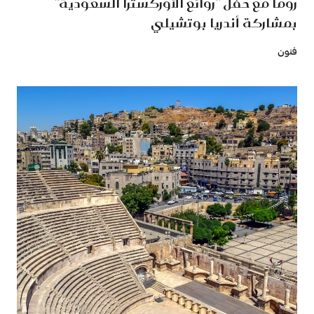
روما مع حفل "روائع الأوركسترا السعودية"
بمشاركة أندريا بوتشيلي
فنون