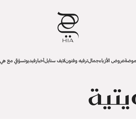
وضة
عروض الأزياء
جمال
ترفيه وفنون
لايف ستايل
أخبار
فيديو
تسوّقي مع هي
يتية