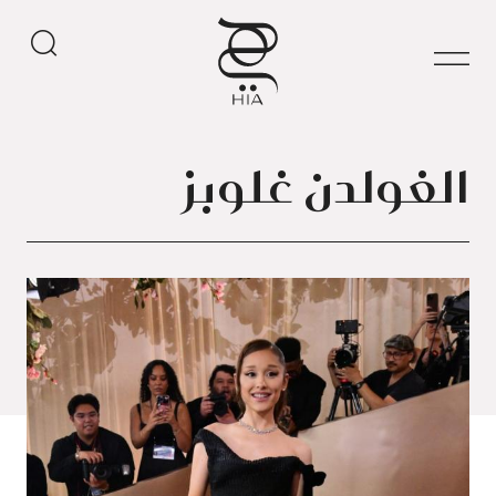
الغولدن غلوبز