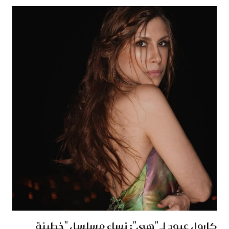
كارول عبود لـ "هي": نساء مسلسل "خطيئة