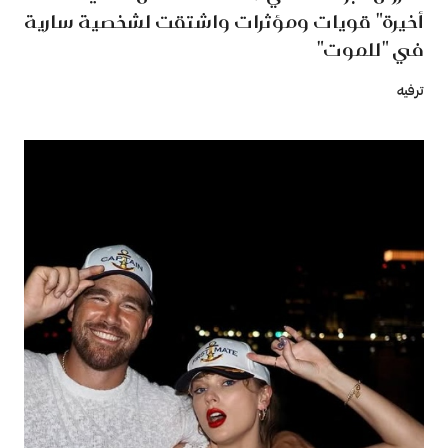
أخيرة" قويات ومؤثرات واشتقت لشخصية سارية
في "للموت"
ترفيه