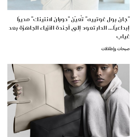
"جان بول غوتييه" تُعيّن "دوران لانتينك" مديرًا
إبداعيًا... الدار تعود إلى أجندة الأزياء الجاهزة بعد
غياب
صيحات وإطلالات