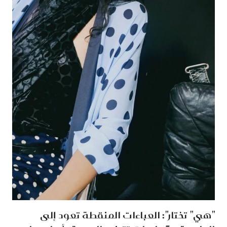
"هي" تختار": العباءات المنقطة تعود إلى