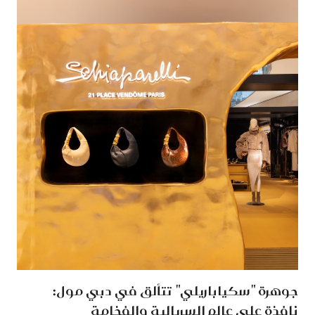
جوهرة "سكياباريلي" تتألق في دبي مول:
نافذة على عالم السريالية والفخامة