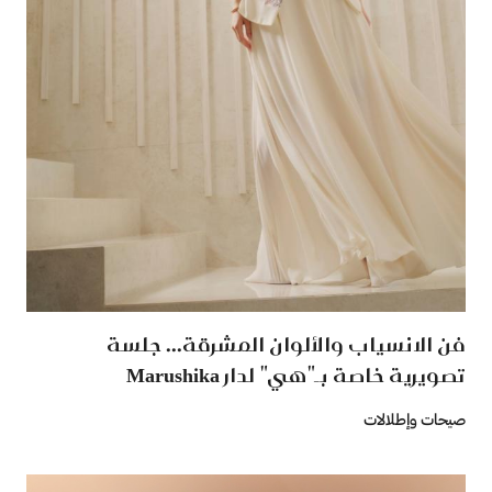
فن الانسياب والألوان المشرقة... جلسة
تصويرية خاصة بـ"هي" لدار ‏Marushika‏ ‏
صيحات وإطلالات