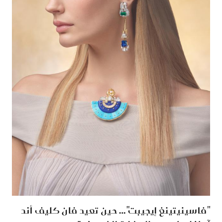
"فاسينيتينغ إيجيبت"… حين تعيد فان كليف أند