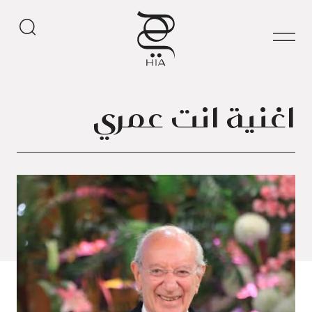
اغنية انت عمري