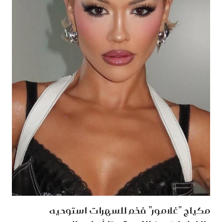
مكياج "غلامور" فخم للسهرات استوحيه