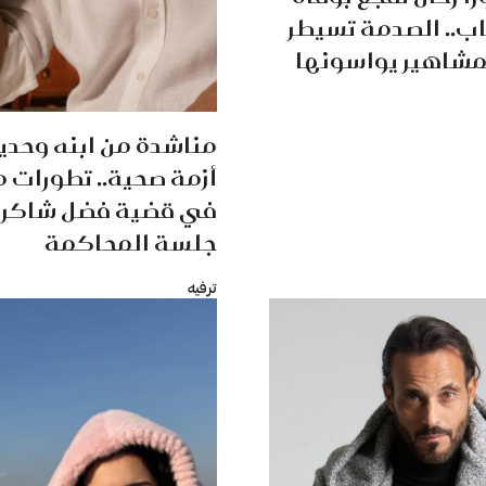
اب.. الصدمة تسيطر
لمشاهير يواسونها
مناشدة من ابنه وحدي
أزمة صحية.. تطورات 
في قضية فضل شاكر 
جلسة المحاكمة
ترفيه