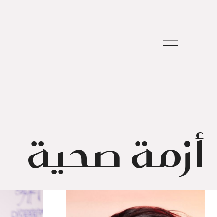
م
أزمة صحية