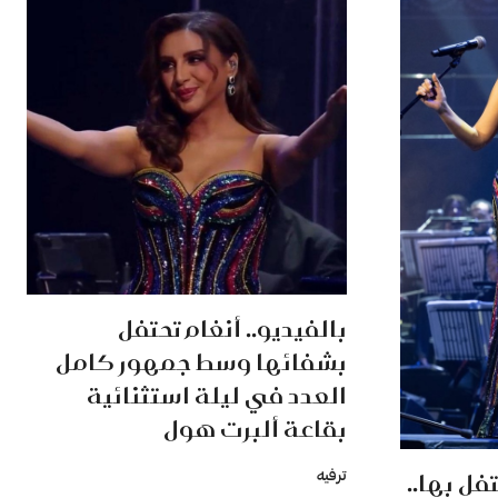
بالفيديو.. أنغام تحتفل
بشفائها وسط جمهور كامل
العدد في ليلة استثنائية
بقاعة ألبرت هول
تفل بها..
ترفيه