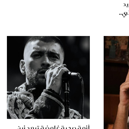
د
ي..
أزمة صحية غامضة تبعد زين