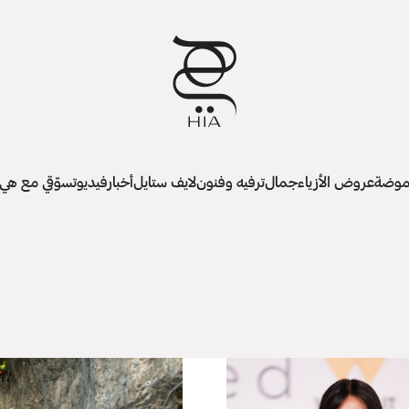
وضة
عروض الأزياء
جمال
ترفيه وفنون
لايف ستايل
أخبار
فيديو
تسوّقي مع هي