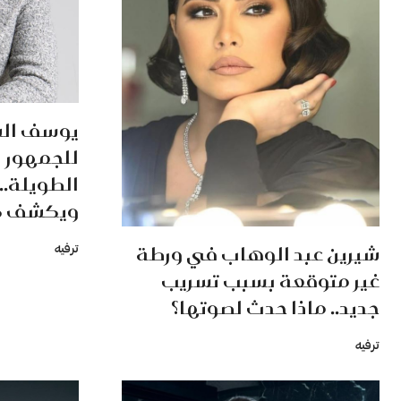
يوسف الش
للجمهور ب
الطويلة..
ويكشف ك
شيرين عبد الوهاب في ورطة
ترفيه
غير متوقعة بسبب تسريب
جديد.. ماذا حدث لصوتها؟
ترفيه