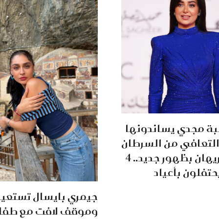
بة مجدي يساندونها
التعافي من السرطان
وابنة شيريهان بظهور جديد.. 4
تفلون بأعياد
جيمري بايسال تستعيد
وموقف لافت مع طفلة