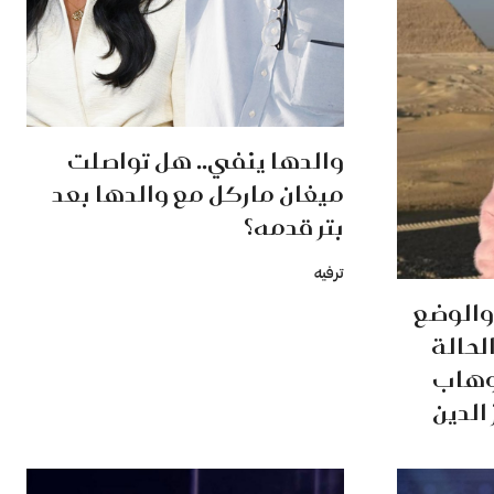
والدها ينفي.. هل تواصلت
ميغان ماركل مع والدها بعد
بتر قدمه؟
ترفيه
 والوضع
لحالة
لوهاب
الدين