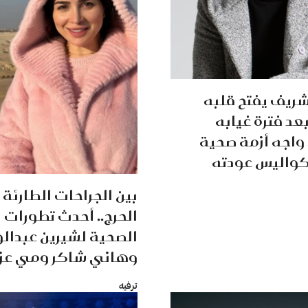
ريف يفتح قلبه
عد فترة غيابه
 واجه أزمة صحية
واليس عودته
بين الجراحات الطارئة
الحرج.. أحدث تطورات ا
الصحية لشيرين عبدا
وهاني شاكر ومي عز 
ترفيه