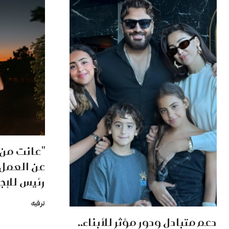
"عانت من 
عن العمل"
رئيس للإ
ترفيه
دعم متبادل ودور مؤثر للأبناء..