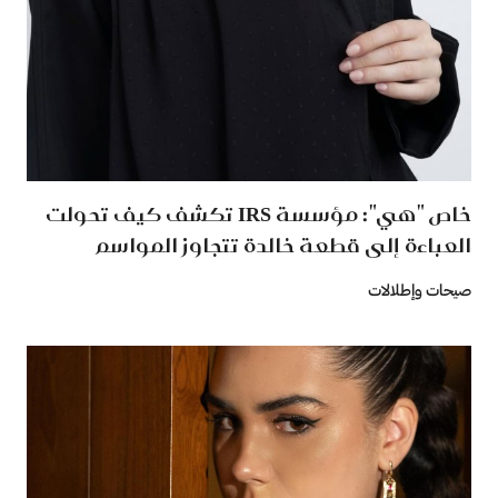
خاص "هي": مؤسسة IRS تكشف كيف تحولت
العباءة إلى قطعة خالدة تتجاوز المواسم
صيحات وإطلالات