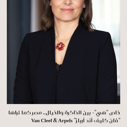
خاص "هي"- بين الذاكرة والخيال..‏‎ ‎مصر كما تراها
"فان كليف أند أربلز" ‏Van Cleef & Arpels