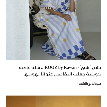
خاص "هي"- ROOZ by Rawan... رحلة علامة
كويتية جعلت التفاصيل عنوانًا لهويتها
صيحات وإطلالات