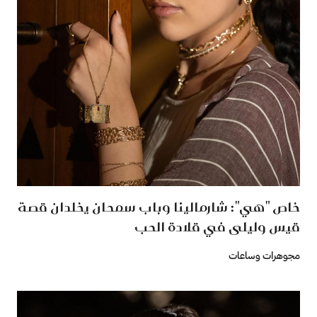
خاص "هي": شارمالينا وباب سمحان يخلدان قصة
قيس وليلى في قلادة الحب
مجوهرات وساعات