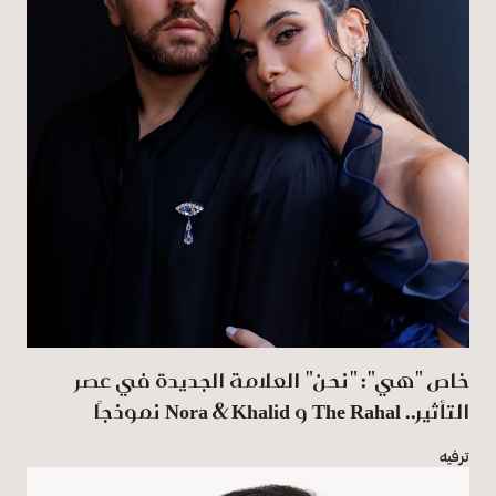
خاص "هي": "نحن" العلامة الجديدة في عصر
التأثير.. The Rahal و Nora & Khalid نموذجًا
ترفيه