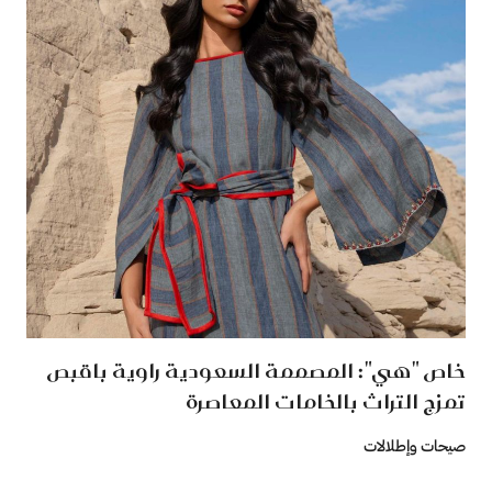
خاص "هي": المصممة السعودية راوية باقبص
تمزج التراث بالخامات المعاصرة
صيحات وإطلالات