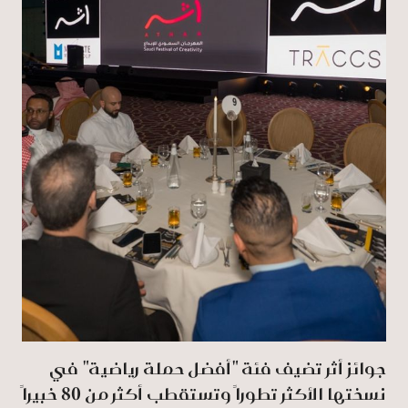
جوائز أثر تضيف فئة "أفضل حملة رياضية" في
نسختها الأكثر تطوراً وتستقطب أكثر من 80 خبيراً