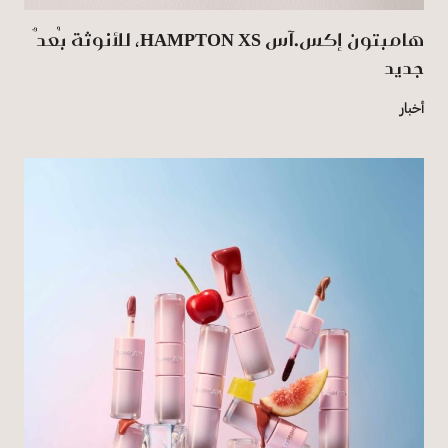
هامبتون إكس.آس HAMPTON XS، للأنوثة بُعدٌ
جديد
أخبار