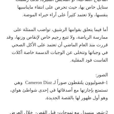
ستايل خاص بها، حيث تحرص على انتقاء مايناسبها
بنفسها، ولا تعتمد كثيراً على آراء خبراء الموضة.
أما فيما يتعلق بقوامها الرشيق، تواضب الممثلة على
ممارسة الرياضة، ولا تتبع رجيم خاص لإنقاص وزنها، وقد
قررت منذ العام الماضي أن تعتمد على الأكل الصحي
في وجباتها وتتخلى عن الوجبات الدسمة خاصة أكلات
الفاست فود المقلية.
الصور:
1-فضوليوون يلتقطون صوراً لـ Cameron Diaz وهي
تستمتع بإجازتها مع أصدقائها في إحدى شواطئ هواي،
وهو أول ظهور لها بالقصة الجديدة.
2-شعر منسدل مع تموجات- قبل القص- خلال العرض