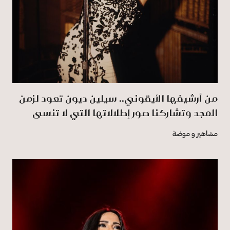
من أرشيفها الأيقوني.. سيلين ديون تعود لزمن
المجد وتشاركنا صور إطلالاتها التي لا تنسى
مشاهير و موضة