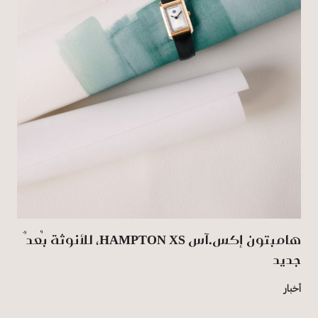
هامبتون إكس.آس HAMPTON XS، للأنوثة بُعدٌ
جديد
أخبار