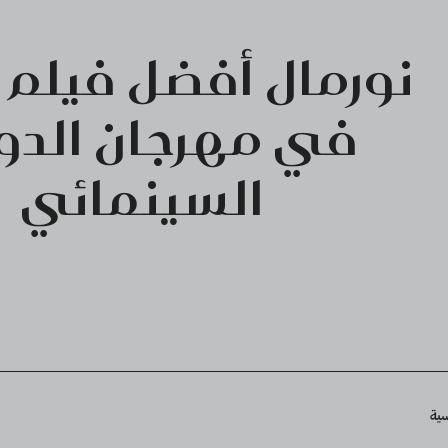
نورمال أفضل فيلم 
في مهرجان الدو
السينمائي
Breadcru
سية