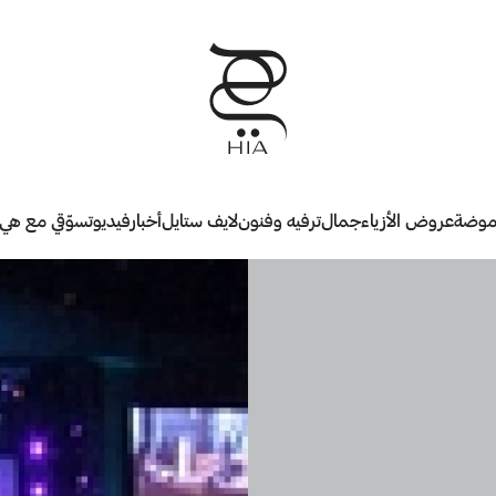
وضة
عروض الأزياء
جمال
ترفيه وفنون
لايف ستايل
أخبار
فيديو
تسوّقي مع هي