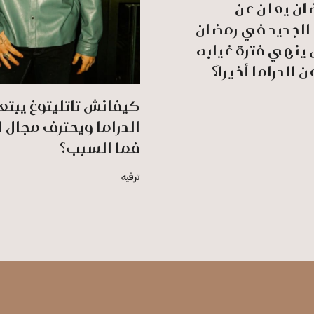
ان يعلن عن
لجديد في رمضان
. هل ينهي فترة غيابه
 الدراما أخيراً؟
كيفانش تاتليتوغ يبتع
الدراما ويحترف مجال
فما السبب؟
ترفيه