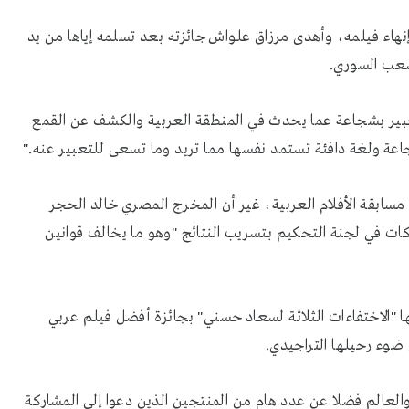
إنهاء فيلمه، وأهدى مرزاق علواش جائزته بعد تسلمه إياها من يد
شعب السوري.
تعبير بشجاعة عما يحدث في المنطقة العربية والكشف عن القمع
عة ولغة دافئة تستمد نفسها مما تريد وما تسعى للتعبير عنه."
سابقة الأفلام العربية، غير أن المخرج المصري خالد الحجر
ات في لجنة التحكيم بتسريب النتائج "وهو ما يخالف قوانين
ها "الاختفاءات الثلاثة لسعاد حسني" بجائزة أفضل فيلم عربي
 ضوء رحيلها التراجيدي.
العالم فضلا عن عدد هام من المنتجين الذين دعوا إلى المشاركة