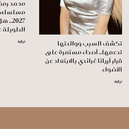
محمد رمض
مسلسله ا
2027.
الطويلة عن
تكشف السبب ووالدتها
ترفيه
تدعمها.. أصداء مستمرة على
قرار أريانا غراندي بالابتعاد عن
الأضواء
ترفيه