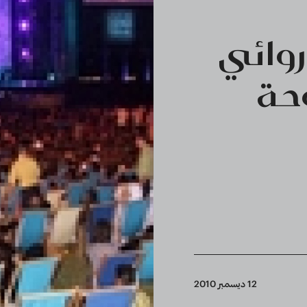
روائي
حة
12 ديسمبر 2010