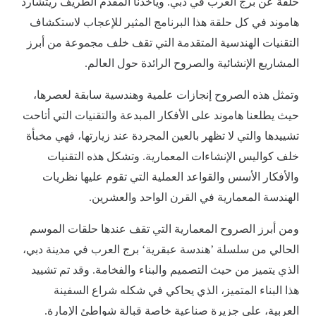
حلقة عن برج العرب في دبي. ويأخذنا المقدم الطريف ريتشارد
هاموند في كل حلقة هذا البرنامج المثير للإعجاب لاستكشاف
التقنيات الهندسية المتقدمة التي تقف خلف مجموعة من أبرز
المشاريع الإنشائية والصروح الرائدة حول العالم.
وتمثل هذه الصروح إنجازات علمية وهندسية سابقة لعصرها،
حيث يطلعنا هاموند على الأفكار المبدعة والتقنيات التي أتاحت
تشييدها والتي لا تظهر بالعين المجردة عند زيارتها، فهي مخبأة
خلف كواليس الإنشاءات المعمارية. وتشكل هذه التقنيات
والأفكار الأسس والقواعد العملية التي تقوم عليها نظريات
الهندسة المعمارية في القرن الواحد والعشرين.
ومن أبرز الصروح المعمارية التي تقف عندها حلقات الموسم
الحالي من سلسلة ’هندسة عبقرية‘ برج العرب في مدينة دبي،
الذي يتميز من حيث التصميم والبناء والفخامة. وقد تم تشييد
هذا البناء المتميز، الذي يحاكي في شكله شراع السفينة
العربية، على جزيرة صناعية خاصة قبالة شواطئ الإمارة.