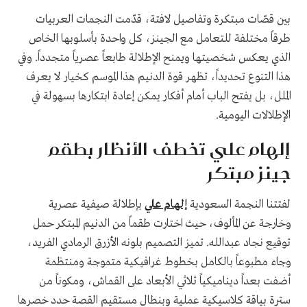
بين قصّات مبتكرة وتفاصيل لافتة، قدّمت النجمات العربيات
طرقاً مختلفة للتعامل مع الجينز، كل واحدة بأسلوبها الخاص
الذي يعكس شخصيتها ويمنح الإطلالة طابعاً عصرياً متجدداً. وفي
هذا التنوع تحديداً، تظهر قوة الدنيم هذا الموسم كخيار لا يعرف
الملل، بل يفتح الباب أمام أفكار يمكن إعادة ابتكارها بسهولة في
الإطلالات اليومية.
إلهام علي تخطف الأنظار بطقم
جينز مبتكر
لفتتنا النجمة السعودية
إلهام علي
بإطلالة صيفية عصرية
وخارجة عن المألوف، حيث اختارت طقماً من الدنيم المبتكر حمل
توقيع نجاد عبدالله. تميز التصميم بلونه الأزرق الرمادي الفريد،
وجاء مطبوعاً بالكامل بخطوط غرافيكية متموجة ومنتظمة
أضفت بعداً ديناميكياً ثلاثي الأبعاد على القماش، ومكوناً من
سترة بياقة كلاسيكية عملية وبنطال مستقيم القصة حدد خصرها