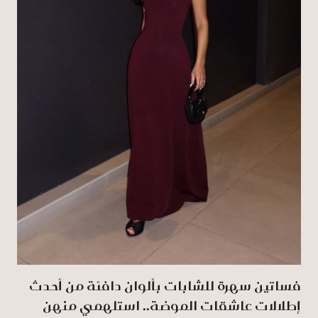
فساتين سهرة للشابات بألوان دافئة من أحدث
إطلالات عاشقات الموضة.. استلهمي منهن