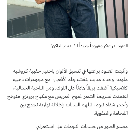
العنود بدر تبتكر مفهوماً جديداً لـ "الدنيم الداكن"
وأثبتت العنود براعتها في تنسيق الألوان باختيار حقيبة كروشيه
ملونة، وحذاء مدبب بنقشة جلد الأفعى، مع مجوهرات ذهبية
كلاسيكية أضفت بريقاً هادئاً على اللوك. ومن الناحية الجمالية،
اعتمدت تسريحة الشعر المموج العريض مع مكياج برونزي متوهج
وأحمر شفاه نيود، لتلهم الشابات بإطلالة نهارية تجمع بين
الفخامة والعفوية.
مصدر الصور من حسابات النجمات على انستغرام.