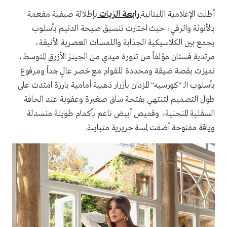
أطلت الإعلامية اللبنانية
رابعة الزيات
بإطلالة صيفية مفعمة
بالأنوثة والرقي، حيث اختارت تنسيق صيحة الدنيم بأسلوب
يجمع بين الكلاسيكية الجذابة واللمسات العصرية الأنيقة،
مرتدية فستان مؤلفاً من تنورة ميدي من الجينز الأزرق المتوسط،
تميزت بقصة ضيقة ومحددة للقوام مع خصر عالٍ جداً ومرفوع
بأسلوب الـ "كورسيه" المزدان بأزرار ذهبية أمامية بارزة امتدت على
طول التصميم لتنتهي بفتحة ساق صغيرة وعفوية عند الحافة
السفلية المنحنية، وقميص أبيض ناعم بأكمام طويلة منسدلة
وياقة مفتوحة أضفت لمسة حريرية متباينة.