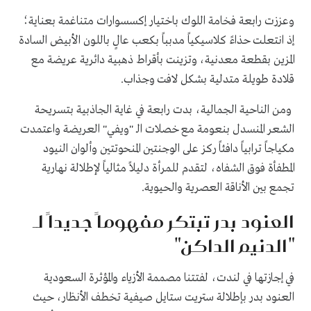
وعززت رابعة فخامة اللوك باختيار إكسسوارات متناغمة بعناية؛
إذ انتعلت حذاءً كلاسيكياً مدبباً بكعب عالٍ باللون الأبيض السادة
المزين بقطعة معدنية، وتزينت بأقراط ذهبية دائرية عريضة مع
قلادة طويلة متدلية بشكل لافت وجذاب.
ومن الناحية الجمالية، بدت رابعة في غاية الجاذبية بتسريحة
الشعر المنسدل بنعومة مع خصلات الـ "ويفي" العريضة واعتمدت
مكياجاً ترابياً دافئاً ركز على الوجنتين المنحوتتين وألوان النيود
المطفأة فوق الشفاه، لتقدم للمرأة دليلاً مثالياً لإطلالة نهارية
تجمع بين الأناقة العصرية والحيوية.
العنود بدر تبتكر مفهوماً جديداً لـ
"الدنيم الداكن"
في إجازتها في لندت، لفتتنا مصممة الأزياء والمؤثرة السعودية
العنود بدر بإطلالة ستريت ستايل صيفية تخطف الأنظار، حيث