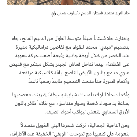
حلا الترك تعتمد فستان الدنيم بأسلوب شبابي راقٍ
واختارت حلا فستاناً ضيقاً متوسط الطول من الدنيم الفاتح، جاء
بتصميم "ميدي" محدد للقوام مع تفاصيل دراماتيكية مميزة
عند الخصر من خلال أربطة جانبية رفيعة أضفت حركة عفوية
على القطعة، بينما تداخل قماش الجينز بشكل مبتكر مع قميص
علوي مدمج باللون الأبيض الناصع بياقة كلاسيكية مرتفعة
وأكمام قصيرة جداً منحت التصميم طابعاً رسمياً ناعماً.
وأكملت حلا اللوك بلمسات شبابية بسيطة؛ إذ زينت معصميها
بساعة يد سوداء فخمة وسوار متناسق، مع طلاء أظافر باللون
الأزرق السماوي المنعش ليواكب أجواء الصيف.
ومن الناحية الجمالية، تركت شعرها البني الطويل منسدلاً
بنعومة على كتفيها مع تموجات "الويفي" الخفيفة عند الأطراف،