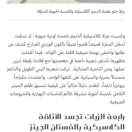
بيرلا حلو بقصة الدنيم الكلاسيكية واللمسة الحيوية المشرقة
وكسرت بيرلا كلاسيكية الدنيم بلمسة لونية حيوية؛ إذ نسقت
أسفل السترة قميصاً قصيراً ضيقاً باللون الوردي الصارخ كشف عن
بطنها وأضفى بهجة صيفية لافتة على اللوك، فيما أكملت
مظهرها بأساور ذهبية ناعمة في معصمها مع قلادة رقيقة تزين
عنقها. ومن الناحية الجمالية، تركت شعرها البني الطويل والناعم
منسدلاً بحرية وانسيابية على كتفها الواحد، واعتمدت مكياجاً
برونزياً ناعماً، لتقدم دليلاً مثالياً على كيفية تنسيق طقم الجينز
الكامل بلمسة أنثوية مشرقة تلائم المناسبات النهارية والخروجات
الصيفية.
رابعة الزيات تجسد الأناقة
الكلاسيكية بالفستان الجينز