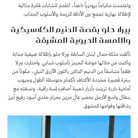
واعتمدت مكياجاً برونزياً ناعماً، لتقدم للشابات فكرة مثالية
لإطلالة نهارية تجمع بين الأناقة المريحة والأسلوب الجذاب.
بيرلا حلو بقصة الدنيم الكلاسيكية
واللمسة الحيوية المشرقة
تألقت ملكة جمال لبنان السابقة بيرلا حلو بإطلالة صيفية جذابة
واكبت من خلالها موضة الجينز بأسلوب شبابي. واختارت بيرلا
طقماً متناسقاً من الدنيم الداكن باللون الأزرق النيلي، مكوناً من
سترة قصيرة محددة الأكتاف بأكمام متوسطة الطول وجيوب
أمامية بارزة تزينت بأزرار ذهبية أضافت لمسة راقية، ونسقته مع
بنطال واسع الأرجل بخصر عالٍ مزين بحزام جلدي أسود رفيع أبرز
رشاقتها وقوامها الممشوق.