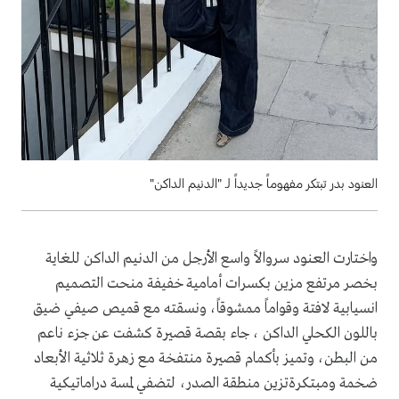
العنود بدر تبتكر مفهوماً جديداً لـ "الدنيم الداكن"
واختارت العنود سروالاً واسع الأرجل من الدنيم الداكن للغاية
بخصر مرتفع مزين بكسرات أمامية خفيفة منحت التصميم
انسيابية لافتة وقواماً ممشوقاً، ونسقته مع قميص صيفي ضيق
باللون الكحلي الداكن ، جاء بقصة قصيرة كشفت عن جزء ناعم
من البطن، وتميز بأكمام قصيرة منتفخة مع زهرة ثلاثية الأبعاد
ضخمة ومبتكرةتزين منطقة الصدر، لتضفي لمسة دراماتيكية