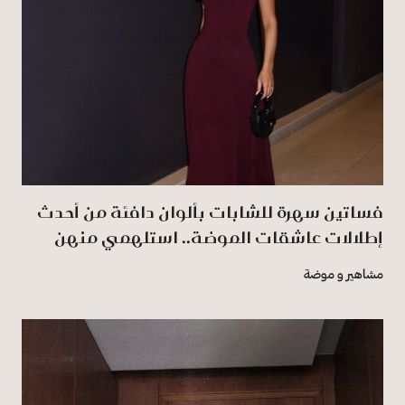
فساتين سهرة للشابات بألوان دافئة من أحدث
إطلالات عاشقات الموضة.. استلهمي منهن
مشاهير و موضة