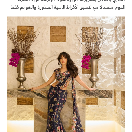
المموج منسدلا مع تنسيق الأقراط الماسية الصغيرة والخواتم فقط.