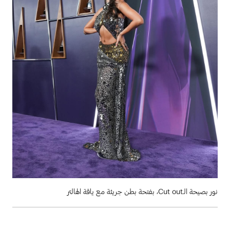
نور بصيحة الـCut out، بفتحة بطن جريئة مع ياقة الهالتر