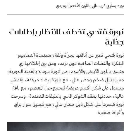
نورة بساري كريستالي باللون الأخضر الزمردي
نورة فتحي تخطف الأنظار بإطلالات
جذابة
نورة فتحي تعبر عن أناقتها بجرأة وثقة، معتمدة التصاميم
المبتكرة والقصات الصاخبة دون تردد، ومن بين إطلالاتها زي
منسق باللون الأبيض والأسود، من تنورة سوداء بالقصة الحورية،
مميز بذيل ضخم وخصر عالي، مع بلوزة بيضاء مرهفة، بقماش
منسدل على شكل أكمام عريضة تتجمع حول المعصم، مع ياقة
عالية، حددتها بعقد الشوكر الماسي بالطبقات المتعددة، وسرحت
نورة شعرها على شكل ذيل حصان عالي، مع تنسيق سوار براق
وأقراط صغيرة.