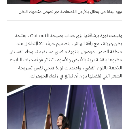
نورة ببدلة من بنطال بالأرجل الفضفاضة مع قميص مكشوف البطن
وتباهت نورة برشاقتها بزي جذاب بصيحة الـCut out، بفتحة
بطن جريئة، مع ياقة الهالتر، بتصميم حرف الـX المتداخل عند
منطقة الصدر، موصول بتنورة ماكسي مستقيمة، وجاء الفستان
مطبوعا بنقشة برية بالأبيض والأسود، تتناثر فوقه حبات الباييت
اللامعة باللون الفضي، واعتمدت نورة فتحي نفس تسريحة
الشعر التي تفضلها دون أن تبالغ في ارتداء المجوهرات.