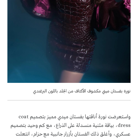
نورة بفستان ميني مكشوف الأكتاف من الجلد باللون البرغندي
واستعرضت نورة أناقتها بفستان ميدي مميز بتصميم coat
dress، بياقة مثنية منسدلة على الذراع، مع كم وحيد بتصميم
عسكري، وأغلق ذلك الفستان بأزرار جانبية مع حزام، انتعلت