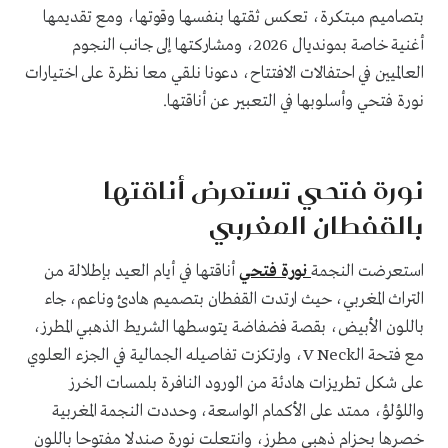
بتصاميم مبتكرة، تعكس ثقتها بنفسها وقوتها، ومع تقديمها
أغنية خاصة بمونديال 2026، ومشاركتها إلى جانب النجوم
العالميين في احتفالات الافتتاح، دعونا نلقي معا نظرة على اختيارات
نورة فتحي وأسلوبها في التعبير عن أناقتها.
نورة فتحي تستعرض أناقتها
بالقفطان المغربي
استعرضت النجمة
نورة فتحي
أناقتها في أيام العيد بإطلالة من
التراث المغربي، حيث ارتدت القفطان بتصميم هادئ وناعم، جاء
باللون الأبيض، بقصة فضفاضة يتوسطها الشريط الذهبي المطرز،
مع فتحة الـV Neck، وارتكزت تفاصيله الجمالية في الجزء العلوي
على شكل تطريزات هادئة من الورود النافرة بلمسات الخرز
واللؤلؤ، ممتد على الأكمام الواسعة، وحددت النجمة المغربية
خصرها بحزام ذهبي مطرز، وانتعلت نورة صندلا مفتوحا باللون