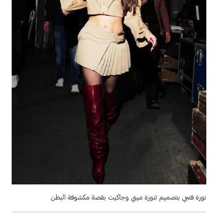
نورة فتحي بتصميم تنورة ميني وجاكيت بقصة مكشوفة البطن