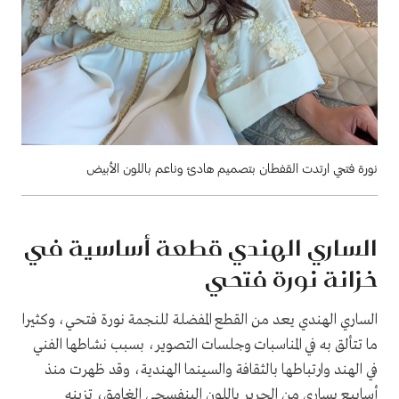
نورة فتحي ارتدت القفطان بتصميم هادئ وناعم باللون الأبيض
الساري الهندي قطعة أساسية في
خزانة نورة فتحي
الساري الهندي يعد من القطع المفضلة للنجمة نورة فتحي، وكثيرا
ما تتألق به في المناسبات وجلسات التصوير، بسبب نشاطها الفني
في الهند وارتباطها بالثقافة والسينما الهندية، وقد ظهرت منذ
أسابيع بساري من الحرير باللون البنفسجي الغامق، تزينه