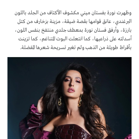
وظهرت نورة بفستان ميني مكشوف الأكتاف من الجلد باللون
البرغندي، عانق قوامها بقصة ضيقة، مزينة بزخارف من كتل
بارزة، وأرفق فستان نورة بمعطف جلدي منتفخ بنفس اللون،
أسدلته على ذراعيها، كما انتعلت البوت المتناغم، كما تزينت
بأقراط طويلة من الذهب ولم تغير تسريحة شعرها المفضلة.