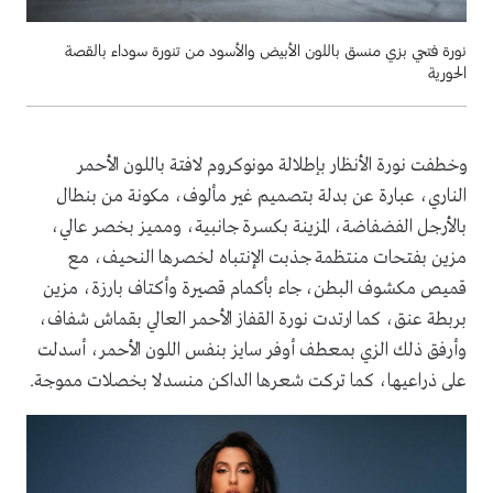
نورة فتحي بزي منسق باللون الأبيض والأسود من تنورة سوداء بالقصة
الحورية
وخطفت نورة الأنظار بإطلالة مونوكروم لافتة باللون الأحمر
الناري، عبارة عن بدلة بتصميم غير مألوف، مكونة من بنطال
بالأرجل الفضفاضة، المزينة بكسرة جانبية، ومميز بخصر عالي،
مزين بفتحات منتظمة جذبت الإنتباه لخصرها النحيف، مع
قميص مكشوف البطن، جاء بأكمام قصيرة وأكتاف بارزة، مزين
بربطة عنق، كما ارتدت نورة القفاز الأحمر العالي بقماش شفاف،
وأرفق ذلك الزي بمعطف أوفر سايز بنفس اللون الأحمر، أسدلت
على ذراعيها، كما تركت شعرها الداكن منسدلا بخصلات مموجة.