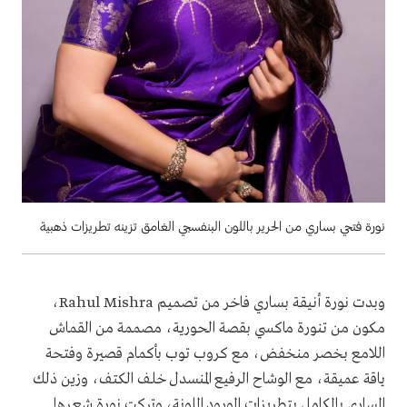
نورة فتحي بساري من الحرير باللون البنفسجي الغامق تزينه تطريزات ذهبية
وبدت نورة أنيقة بساري فاخر من تصميم Rahul Mishra،
مكون من تنورة ماكسي بقصة الحورية، مصممة من القماش
اللامع بخصر منخفض، مع كروب توب بأكمام قصيرة وفتحة
ياقة عميقة، مع الوشاح الرفيع المنسدل خلف الكتف، وزين ذلك
الساري بالكامل بتطريزات الورود الملونة، وتركت نورة شعرها