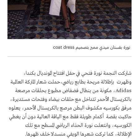
نورة بفستان ميدي مميز بتصميم coat dress
شاركت النجمة نورة فتحي في حفل افتتاح المونديال بكندا،
وظهرت بإطلالة مريحة بطابع رياضي،حملت شعار الماركة العالمية
Adidas، مكونة من بنطال فضفاض مطبوع بحلقات مرصعة
بالكريستال الأحمر تتداخل مع حلقات بيضاء وفتحات مستديرة،
مرفق بكورسيه مكشوف البطن مرصع بالكريستال الأحمر، يعلوه
جاكيت بقصة أكمام طويلة فقط مع الياقة العالية دون أن يغطي
الكورسيه، وانتعلت نورة الحذاء الرياضي المسطح مع تلك
الإطلالة، كما تركت شعرها الويفي منسدلا خلف ظهرها.