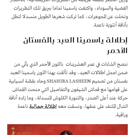
الفضية والسوداء، واكتفت ياسمينا تماما ببريق تلك التطريزات
وتخلت عن المجوهرات، كما تركت شعرها الطويل منسدلا لتطل
بأناقة أنثوية ناعمة.
إطلالة ياسمينا العبد بالفستان
الأحمر
ننصح الشابات في عمر العشرينات باللون الأحمر الذي يأتي من
ضمن اجمل اطلالات العيد، وقد تألقت بهذا اللون ياسمينا العبد
بفستان من تصميم SHAHIRA LASHEEN وجاء بقصّة انسيابية
على قوامها مع قماش الشيفون والتفاصيل التي منحت القماش
حركة عند أعلى الصدر، والتنورة الكلوش المنسدلة، وما زاده أناقة
الشال الملتف على عنقها، ونسقت معه
اطلالة جمالية
ناعمة
وراقية.