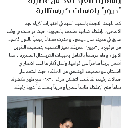
ياسمينا العبد تعكس عصرية
"ديور" بلمسات كريستالية
كما تلهمنا النجمة ياسمينا العبد في اختياراتنا لأزياء عيد
الأضحى، بإطلالة شبابية مفعمة بالحيوية، حيث تواجدت في وقت
سابق في مدينة سان دييغو، واختارت فستاناً ربيعياً باللون الأسود
من توقيع دار "ديور" العريقة. تميز التصميم بتصميمه الطويل
الأنيق، وجاء مرصعاً بالكامل بحبيبات الكريستال الصغيرة ، مما
أضفى بريقاً ساحراً على قوامها. ولعل أكثر ما لفت الأنظار في
الفستان هو تصميمه الهندسي من الخلف، حيث اعتمد على
حمالات رفيعة تقاطعت لتشكل حرف الـ "X"، مع ظهر مكشوف
تماماً منح الإطلالة طابعاً عصرياً وجريئاً بلمسات أنثوية رقيقة.