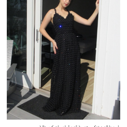
ياسمينا العبد تعكس عصرية "ديور" بلمسات كريستالية