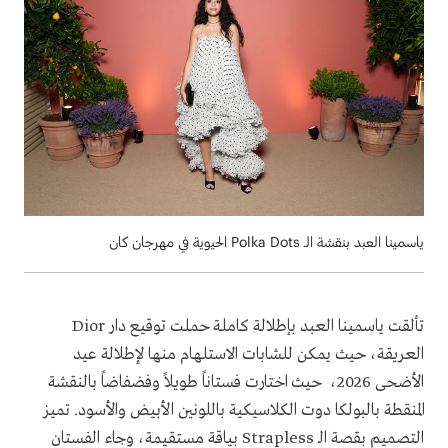
ياسمينا العبد بنقشة الـ Polka Dots الحيوية في مهرجان كان
تألقت ياسمينا العبد بإطلالة كاملة حملت توقيع دار Dior
العريقة، حيث يمكن للشابات الاستلهام منها لإطلالة عيد
الأضحى 2026، حيث اختارت فستاناً طويلاً وفضفاضاً بالنقشة
المنقطة بالبولكا دوت الكلاسيكية باللونين الأبيض والأسود. تميز
التصميم بقصة الـ Strapless بياقة مستقيمة، وجاء الفستان