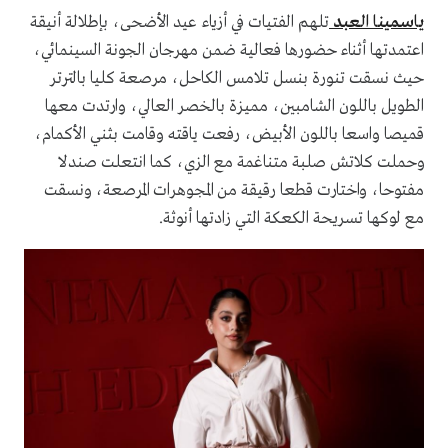
ياسمينا العبد
تلهم الفتيات في أزياء عيد الأضحى، بإطلالة أنيقة
اعتمدتها أثناء حضورها فعالية ضمن مهرجان الجونة السينمائي،
حيث نسقت تنورة بنسل تلامس الكاحل، مرصعة كليا بالترتر
الطويل باللون الشامبين، مميزة بالخصر العالي، وارتدت معها
قميصا واسعا باللون الأبيض، رفعت ياقته وقامت بثني الأكمام،
وحملت كلاتش صلبة متناغمة مع الزي، كما انتعلت صندلا
مفتوحا، واختارت قطعا رقيقة من المجوهرات المرصعة، ونسقت
مع لوكها تسريحة الكعكة التي زادتها أنوثة.