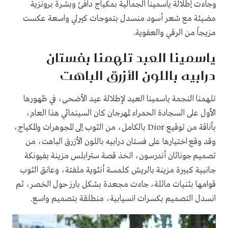
وجاءت إطلالة ياسمينا الجمالية بمكياج دافئ وبشرة برونزية
مضيئة مع شعر أسود منسدل بتموجات كيرلي واسعة عكست
مزيجاً من الرقي والعفوية.
ياسمينا العبد تلهمنا بفستان
درابيه باللون الأزرق الباهت
تلهمنا النجمة ياسمينا العيد لإطلالة عيد الأضحى، في ظهورها
الأول على السجادة الحمراء لمهرجان كان السينمائي هذا العام،
بأناقة من توقيع Dior بالكامل، من الثوب إلى المجوهرات والمكياج،
وقد وقع اختيارها على فستان درابيه باللون الأزرق الباهت، من
تصميم جوناثان أندرسون، اتخذ قصة سترابلس مزينة بفيونكة
جانبية كبيرة مزينة بالريش كلمسة أنثوية ملفتة، وعانق الثوب
قوامها بثنيات مائلة، جاءت مجعدة بشكل بارز حول الخصر، ثم
انسدل التصميم بكسرات انسيابية، منطلقة بتصميم واسع.