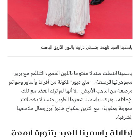
ياسمينا العبد تلهمنا بفستان درابيه باللون الأزرق الباهت
ياسمينا انتعلت صندلا مفتوحا باللون الفضي، المتناغم مع بريق
مجوهراتها المرصعة، "ماي ديور" المكونة من أقراط وأساور وخواتم
مرصعة من الذهب الأبيض، إلا أنها لم ترتد العقد مع تلك
الإطلالة، وتركت ياسمينا شعرها الطويل منسدلا بخصلات
مموجة بعفوية، مع التزين بمكياج هادئ أبرز جمال ملامحها
الشرقية.
إطلالة ياسمينا العبد بتنورة لامعة