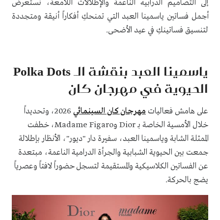
إلى التصاميم الدرابيه الناعمة والإطلالات اللامعة، نستعرض
أجمل فساتين ياسمينا العبد التي تمنحكِ أفكاراً أنيقة ومتجددة
لتنسيق فساتينكِ في عيد الأضحى.
ياسمينا العبد بنقشة الـ Polka Dots
الحيوية في مهرجان كان
على هامش فعاليات
مهرجان كان السينمائي
2026، وتحديداً
خلال الأمسية الخاصة بـ Dior وMadame Figaro، خطفت
الممثلة الشابة وياسمينا العبد، سفيرة دار "ديور"، الأنظار بإطلالة
جمعت بين الحيوية الشبابية والجرأة الدرامية الناعمة، مبتعدة
عن الفساتين الكلاسيكية والمستقيمة لتسجل حضوراً لافتاً وعصرياً
يضج بالحركة.