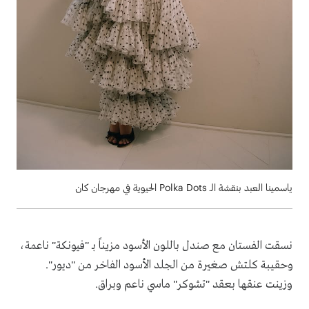
ياسمينا العبد بنقشة الـ Polka Dots الحيوية في مهرجان كان
نسقت الفستان مع صندل باللون الأسود مزيناً بـ "فيونكة" ناعمة،
وحقيبة كلتش صغيرة من الجلد الأسود الفاخر من "ديور".
وزينت عنقها بعقد "تشوكر" ماسي ناعم وبراق.