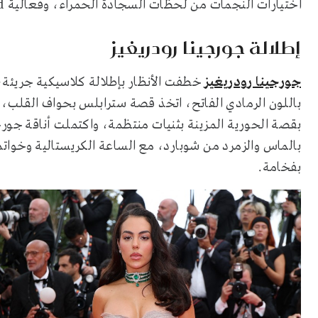
اختيارات النجمات من لحظات السجادة الحمراء، وفعالية Chopard التي جمعت أيقونات الأناقة في السهرة.
إطلالة جورجينا رودريغيز
جورجينا رودريغيز
خطفت الأنظار بإطلالة كلاسيكية جريئة،
باللون الرمادي الفاتح، اتخذ قصة سترابلس بحواف القلب،
بقصة الحورية المزينة بثنيات منتظمة، واكتملت أناقة جو
بالماس والزمرد من شوبارد، مع الساعة الكريستالية وخواتم
بفخامة.