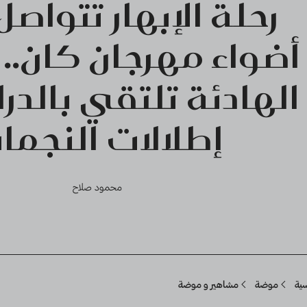
رحلة الإبهار تتواص
أضواء مهرجان كان.. ا
الهادئة تلتقي بالدر
إطلالات النجما
محمود صلاح
Breadcru
سية
موضة
مشاهير و موضة