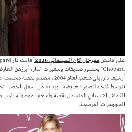
على هامش
مهرجان كان السينمائي 2026
Chopard" بحضور صديقات وسفيرات الدار، أبرزهن العا
أرشيف دار إيلي صعب لعام 2004، م
تتوسط فتحة الصدر العريضة، وبداية من أسفل الخصر، تحول
القماش الانسيابي المنسدل بقصة واسعة، موصولة بذيل خل
المجوهرات المرصعة.