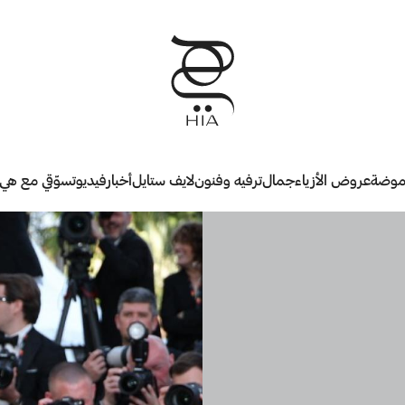
وضة
عروض الأزياء
جمال
ترفيه وفنون
لايف ستايل
أخبار
فيديو
تسوّقي مع هي