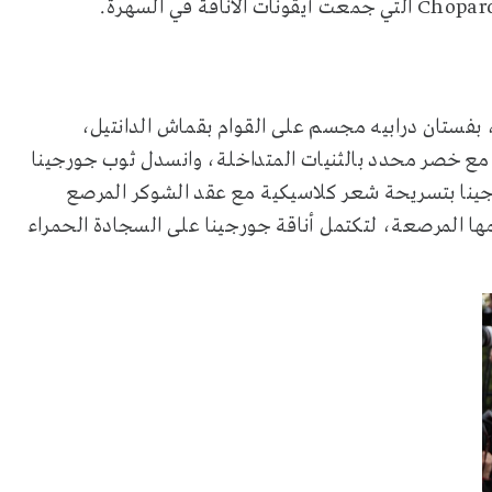
 بفستان درابيه مجسم على القوام بقماش الدانتيل،
 مع خصر محدد بالثنيات المتداخلة، وانسدل ثوب جورجينا
رجينا بتسريحة شعر كلاسيكية مع عقد الشوكر المرصع
ها المرصعة، لتكتمل أناقة جورجينا على السجادة الحمراء