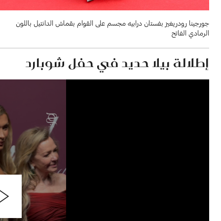
جورجينا رودريغيز بفستان درابيه مجسم على القوام بقماش الدانتيل باللون
الرمادي الفاتح
إطلالة بيلا حديد في حفل شوبارد