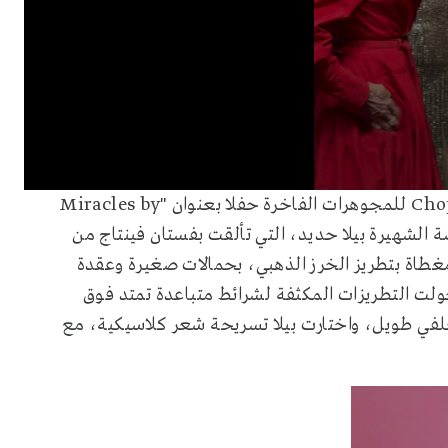
0
أقامت دار Chopard للمجوهرات الفاخرة حفلا بعنوان "Miracles by
seconds
of
رضة الشهيرة بيلا حديد، التي تألقت بفستان فينتاج من
27
seconds
Volume
صمم بقصة مجسمة مغطاة بتطريز الخرز الذهبي، بحمالات صغيرة وعقدة
90%
ت التطريزات المكثفة لشرائط متباعدة تمتد فوق
في طويل، واختارت بيلا تسريحة شعر كلاسيكية، مع