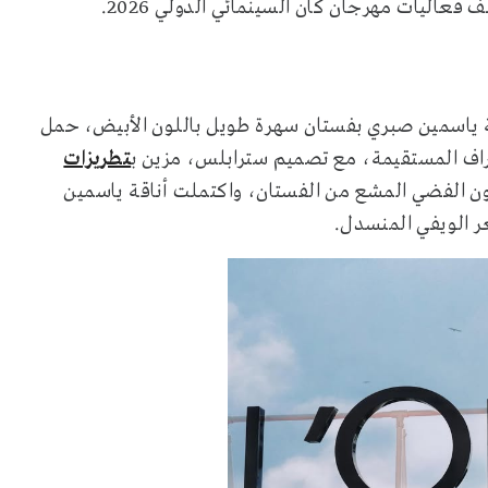
عاليات مهرجان كان السينمائي الدولي 2026.
L، تألقت النجمة المصرية ياسمين صبري بفستان سهرة طويل باللون الأبيض، حمل
تطريزات
لون الفضي المشع من الفستان، واكتملت أناقة ياسمين