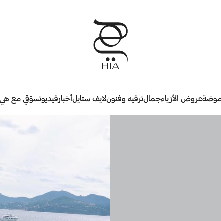
وضة
عروض الأزياء
جمال
ترفيه وفنون
لايف ستايل
أخبار
فيديو
تسوّقي مع هي