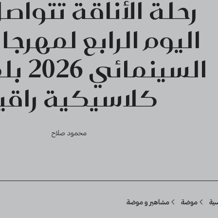
رحلة الأناقة تتوا
اليوم الرابع لمهرجا
السينم
كلاسيكية راقي
محمود صلاح
Breadcru
سية
موضة
مشاهير و موضة