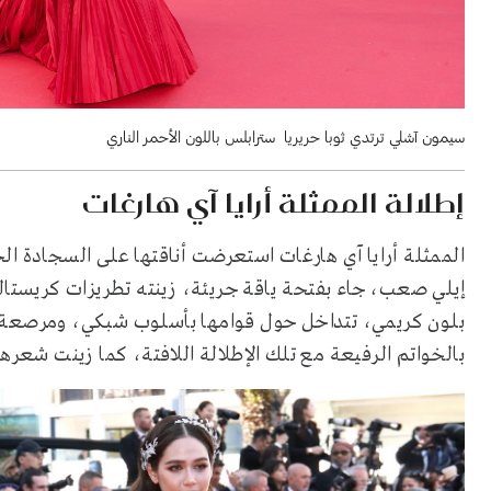
سيمون آشلي ترتدي ثوبا حريريا سترابلس باللون الأحمر الناري
إطلالة الممثلة أرايا آي هارغات
الممثلة أرايا آي هارغات استعرضت أناقتها على السجادة ال
إيلي صعب، جاء بفتحة ياقة جريئة، زينته تطريزات كريستال
بلون كريمي، تتداخل حول قوامها بأسلوب شبكي، ومرصعة فيم
بالخواتم الرفيعة مع تلك الإطلالة اللافتة، كما زينت شعره