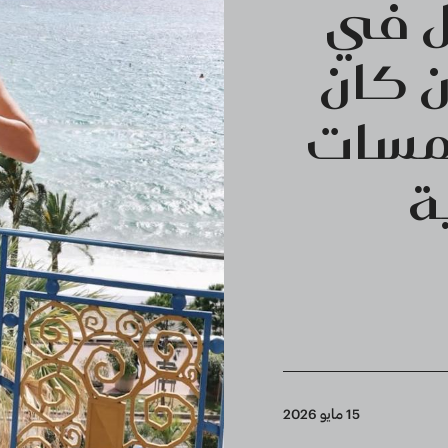
صل في
ن كان
ائي 2026 بلمسات
ة
15 مايو 2026