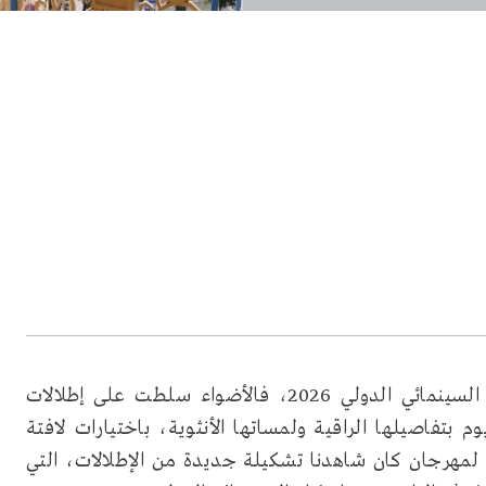
مايزال حضور النجمات طاغيا في فعاليات مهرجان كان السينمائي الدولي 2026، فالأضواء سلطت على إطلالات
 بتفاصيلها الراقية ولمساتها الأنثوية، باختيارات لافتة
مهرجان كان شاهدنا تشكيلة جديدة من الإطلالات، التي