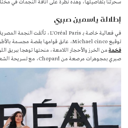
سحرتنا بتفاصيلها، وهذه نظرة على أناقة النجمات في مختلف ف
إطلالة ياسمين صبري
في فعالية خاصة بـ 'Oréal Paris
توقيع Michael cinco، عانق قوامها بقصة مجسمة بالأطراف المستقيمة، مع تصميم سترابلس، مزين ب
فخمة
من الخرز والأحجار اللامعة، منحتها توهجا ببريق ال
صبري بمجوهرات مرصعة من Chopard، مع تسريحة الشعر الويفي المنسدل.