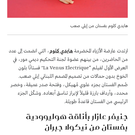
هايدي كلوم بفستان من إيلي صعب
ارتدت عارضة الأزياء المخضرمة
هايدي كلوم
، التي انضمت إلى عدد
من الحاضرين، من بينهم عضوة لجنة التحكيم ديمي مور، في
العرض الأول لفيلم “La Venus Electrique" فستانًا بلون
الخوخ بدون حمالات من تصميم المصمم اللبناني إيلي صعب.
صُمم الفستان بجزء علوي مُهيكل، وفتحة صدر عميقة، وخصر
محدد، وأرداف بارزة قليلاً لإبراز تناسق أبعاده. وشكّل الجزء
الرئيسي من الفستان قاعدةً طويلة.
جنيفر عازار بأناقة هوليوودية
بفستان من نيكولا جبران