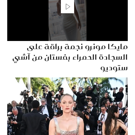
مايكا مونرو نجمة براقة على
0
seconds
السجادة الحمراء بفستان من آشي
of
1
minute,
ستوديو
24
seconds