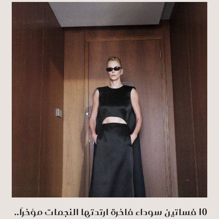
10 فساتين سوداء فاخرة ارتدتها النجمات مؤخرًا..