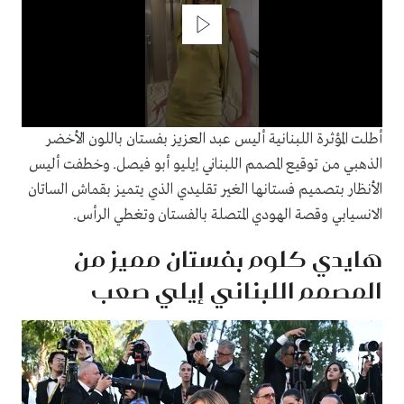
0
أطلت المؤثرة اللبنانية أليس عبد العزيز بفستان باللون الأخضر
seconds
of
الذهبي من توقيع المصمم اللبناني إيليو أبو فيصل. وخطفت أليس
52
الأنظار بتصميم فستانها الغير تقليدي الذي يتميز بقماش الساتان
seconds
الانسيابي وقصة الهودي المتصلة بالفستان وتغطي الرأس.
هايدي كلوم بفستان مميز من
المصمم اللبناني إيلي صعب