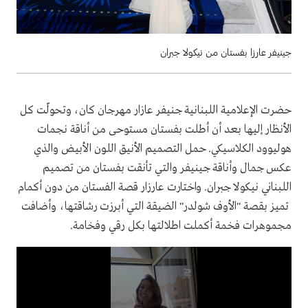
جينيفر عارزا بفستان من نيكولا جبران
حضرت الإعلامية اللبنانية جنيفر عازار مهرجان كان، وتحولّت كل
الأنظار إليها بعد أن أطلت بفستان مستوحى من أناقة نجمات
هوليوود الكلاسيكي. حمل التصميم الأنيق اللون الأبيض والذي
عكس جمال وأناقة جينيفر والتي تأنقت بفستان من تصميم
اللبناني نيكولا جبران. واختارت عارزار قصة الفستان من دون أكمام
تميز بقصة "الأوف شولدر" الضيقة التي أبرزت رشاقتها، وأضافت
مجموهرات فخمة أكملت اطلالتها بكل رقي وفخامة.