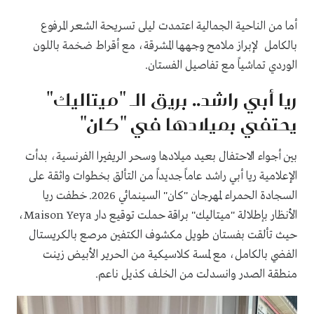
أما من الناحية الجمالية اعتمدت ليلى تسريحة الشعر المرفوع
بالكامل لإبراز ملامح وجهها المشرقة، مع أقراط ضخمة باللون
الوردي تماشياً مع تفاصيل الفستان.
ريا أبي راشد.. بريق الـ "ميتاليك"
يحتفي بميلادها في "كان"
بين أجواء الاحتفال بعيد ميلادها وسحر الريفيرا الفرنسية، بدأت
الإعلامية ريا أبي راشد عاماً جديداً من التألق بخطوات واثقة على
السجادة الحمراء لمهرجان "كان" السينمائي 2026. خطفت ريا
الأنظار بإطلالة "ميتاليك" براقة حملت توقيع دار Maison Yeya،
حيث تألقت بفستان طويل مكشوف الكتفين مرصع بالكريستال
الفضي بالكامل، مع لمسة كلاسيكية من الحرير الأبيض زينت
منطقة الصدر وانسدلت من الخلف كذيل ناعم.