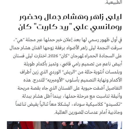
الطبيعية.
ليلى زاهر وهشام جمال وحضور
رومانسي على "ريد كاربت" كان
في أول ظهور رسمي لها بعد إعلان خبر حملها عبر مجلة "هي"،
سرقت النجمة ليلى زاهر الأضواء برفقة زوجها الفنان هشام جمال
على السجادة الحمراء لمهرجان "كان" 2026. اختارت ليلى فستان
أبيض ناعم من تصميم رامي قاضي، وتميز بأكمام طويلة
وبلمسات أنثوية حالمة من "الريش" الوردي الذي زين أطراف
الأكمام ونهاية التصميم بأسلوب "الأومبريه" المتدرج. هذه
التفاصيل أضفت حيوية على الفستان الذي جاء بقصة مريحة
وأنيقة تناسبت مع مرحلة حملها، بينما أطل هشام ببدلة
"تكسيدو" كلاسيكية سوداء، ليشكلا معاً ثنائياً يفيض تناغماً
وجاذبية أمام عدسات المصورين العالمية.