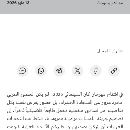
Breadcrumb
13 مايو 2026
مشاهير و موضة
شارك المقال
في افتتاح مهرجان كان السينمائي 2026، لم يكن الحضور العربي
مجرد مرور على السجادة الحمراء، بل حضور يفرض نفسه بكل
تفاصيله. من فساتين مخملية تحمل طابعاً كلاسيكياً فاخراً، إلى
تصاميم جريئة بلمسات درامية مدروسة، استطاعت النجمات
العربيات أن يتركن بصمتهن وسط زخم الأسماء العالمية. تنوعت