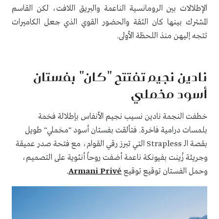
الإطلالات بين الرومانسية الناعمة والبريق اللافت، لكن القاسم
المشترك بينها كان الثقة والحضور القوي الذي جعل الكاميرات
تتجه إليهن منذ اللحظة الأولى.
نادين نجيم تفتتح "كان" بفستان
أسود مخملي
خطفت النجمة نادين نسيب نجيم الأنفاس بإطلالة فخمة
بلمسات درامية فاخرة. فتألقت بفستان أسود "مخملي" طويل
بقصة الـ Strapless التي تبرز رقي القوام، مع فتحة صدر عميقة
وجريئة زُينت بفيونكة ناعمة أضفت روحاً أنثوية على التصميم،
وحمل الفستان توقيع توقيع
Armani Privé
.