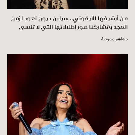
من أرشيفها الأيقوني.. سيلين ديون تعود لزمن
المجد وتشاركنا صور إطلالاتها التي لا تنسى
مشاهير و موضة