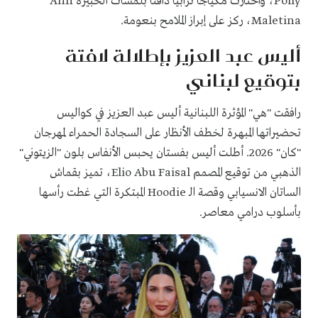
Polly، واختارت مكياجاً ترابياً دافئاً بلمسات الخبيرة Ann
Maletina، ركز على إبراز الملامح بنعومة.
أليس عبد العزيز بإطلالة لافتة
بتوقيع لبناني
رافقت "هي" المؤثرة اللبنانية أليس عبد العزيز في كواليس
تحضيراتها المبهرة لخطف الأنظار على السجادة الحمراء لمهرجان
"كان" 2026. أطلت أليس بفستان يحبس الأنفاس بلون "الزيتوني"
الذهبي من توقيع المصمم Elio Abu Faisal، تميز بقماش
الساتان الانسيابي وقصة الـ Hoodie المبتكرة التي غطت رأسها
بأسلوب درامي معاصر.