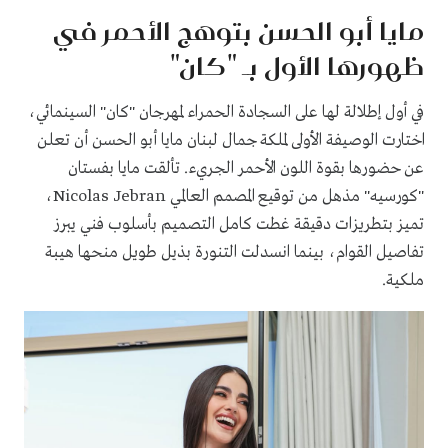
مايا أبو الحسن بتوهج الأحمر في
ظهورها الأول بـ "كان"
في أول إطلالة لها على السجادة الحمراء لمهرجان "كان" السينمائي،
اختارت الوصيفة الأولى لملكة جمال لبنان مايا أبو الحسن أن تعلن
عن حضورها بقوة اللون الأحمر الجريء. تألقت مايا بفستان
"كورسيه" مذهل من توقيع المصمم العالمي Nicolas Jebran،
تميز بتطريزات دقيقة غطت كامل التصميم بأسلوب فني يبرز
تفاصيل القوام، بينما انسدلت التنورة بذيل طويل منحها هيبة
ملكية.