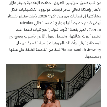
من قلب فندق "مارتينيز" العريق، خطفت الإعلامية جنيفر عازار
الأنظار بإطلالة تحاكي سحر نجمات هوليوود الكلاسيكيات خلال
مشاركتها في فعاليات مهرجان "كان" 2026. تأنقت جنيفر بفستان
أبيض صُمم خصيصاً لها بتوقيع المصمم العالمي Nicolas
Jebran، تميز بقصة "الأوف شولدر" مع ثنيات ناعمة عند
الخصر أبرزت رشاقتها، وانسدل بطول الأرض بأسلوب يجمع بين
البساطة والرقي. وأضافت المجوهرات الماسية الفاخرة من دار
Hassanzadeh Jewelry لمسة من الفخامة المطلقة على عنقها
ومعصمها.