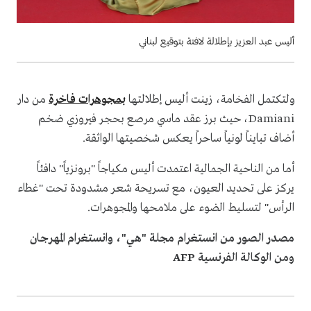
أليس عبد العزيز بإطلالة لافتة بتوقيع لبناني
ولتكتمل الفخامة، زينت أليس إطلالتها
بمجوهرات فاخرة
من دار
Damiani، حيث برز عقد ماسي مرصع بحجر فيروزي ضخم
أضاف تبايناً لونياً ساحراً يعكس شخصيتها الواثقة.
أما من الناحية الجمالية اعتمدت أليس مكياجاً "برونزياً" دافئاً
يركز على تحديد العيون، مع تسريحة شعر مشدودة تحت "غطاء
الرأس" لتسليط الضوء على ملامحها والمجوهرات.
مصدر الصور من انستغرام مجلة "هي"، وانستغرام المهرجان
ومن الوكالة الفرنسية AFP