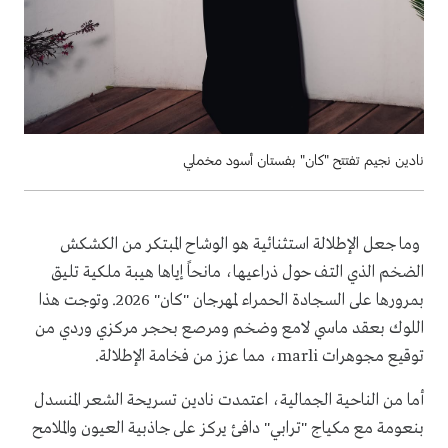
نادين نجيم تفتتح "كان" بفستان أسود مخملي
وما جعل الإطلالة استثنائية هو الوشاح المبتكر من الكشكش
الضخم الذي التف حول ذراعيها، مانحاً إياها هيبة ملكية تليق
بمرورها على السجادة الحمراء لمهرجان "كان" 2026. وتوجت هذا
اللوك بعقد ماسي لامع وضخم ومرصع بحجر مركزي وردي من
توقيع مجوهرات marli، مما عزز من فخامة الإطلالة.
أما من الناحية الجمالية، اعتمدت نادين تسريحة الشعر المنسدل
بنعومة مع مكياج "ترابي" دافئ يركز على جاذبية العيون والملامح