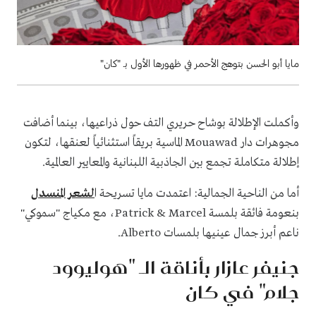
مايا أبو الحسن بتوهج الأحمر في ظهورها الأول بـ "كان"
وأكملت الإطلالة بوشاح حريري التف حول ذراعيها، بينما أضافت
مجوهرات دار Mouawad الماسية بريقاً استثنائياً لعنقها، لتكون
إطلالة متكاملة تجمع بين الجاذبية اللبنانية والمعايير العالمية.
أما من الناحية الجمالية: اعتمدت مايا تسريحة ا
لشعر المنسدل
بنعومة فائقة بلمسة Patrick & Marcel، مع مكياج "سموكي"
ناعم أبرز جمال عينيها بلمسات Alberto.
جنيفر عازار بأناقة الـ "هوليوود
جلام" في كان