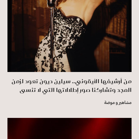
من أرشيفها الأيقوني.. سيلين ديون تعود لزمن
المجد وتشاركنا صور إطلالاتها التي لا تنسى
مشاهير و موضة