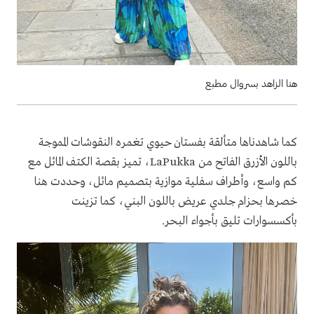
هنا الزاهد بسروال مطبع
كما شاهدناها متألقة بفستان حيوي تغمره النقوشات المموجة
باللون الأزرق الفاتح من LaPukka، تميز بقصة الكتف المائل مع
كم واسع، وأطراف سفلية موازية بتصميم مائل، وحددت هنا
خصرها بحزام جلدي عريض باللون البني، كما تزينت
بأكسسوارات تليق بأجواء البحر.