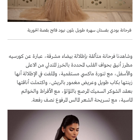
فرحانة بودي بفستان سهرة طويل بلون نيود فاتح بقصة الحورية
وشاهدنا فرحانة متألقة بإطلالة بيضاء مشرقة، عبارة عن كورسيه
مطرز أنيق بحواف القلب المحددة بالخرز المتدلي من الاعلى
والأسفل، مع تنورة ماكسي مستقمية، والملفت في الإطلالة أنها
زينتها بكاب طويل وعريض مغمور بالريش، واكتملت أناقتها
بعقد الشوكر السميك المرصع باللؤلؤ، مع الأقراط والخواتم
الماسية، مع تسريحة الشعر المالس المرفوع نصف رفعة.