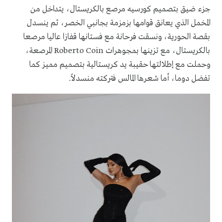
جزء ضيق بتصميم كورسيه مرصع بالكريستال، يتداخل من
المخمل الذي يعانق قوامها بزمزمة بجانبي الخصر، ثم ينسدل
بقصة الحورية، ونسقت فرحانة مع فستانها قفازا عاليا مرصعا
بالكريستال، مع تزينها بمجوهرات Roberto Coin المرصعة،
وحملت مع إطلالتها حقيبة يد كريستالية بتصميم مميز كما
تفضل دوما، أما شعرها المالس فتركته منسدلاً.