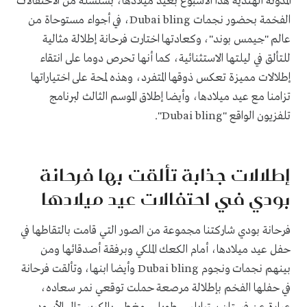
المدونة الهندية هذا الأسبوع بعيد ميلادها، بسلسلة من الاحتفالات
الفخمة بحضور نجمات Dubai bling، في أجواء مستوحاة من
عالم "جيمس بوند"، وكعادتها اختارت فرحانة إطلالة مثالية
للتألق في ليلتها الاستثنائية، كما أنها تحرص دوما على انتقاء
إطلالات مميزة تعكس ذوقها المتفرد، وهذه لمحة على اختياراتها
تزامنا مع عيد ميلادها، وأيضا إطلاق الموسم الثالث لبرنامج
تلفزيون الواقع "Dubai bling".
إطلالات جذابة تألقت بها فرحانة
بودي في احتفالات عيد ميلادها
فرحانة بودي شاركتنا مجموعة من الصور التي قامت بالتقاطها في
حفل عيد ميلادها، أمام الكعك الملكي وبرفقة أصدقائها ومن
بينهم نجمات ونجوم Dubai bling وأيضا ابنها، وتألقت فرحانة
في حفلها الفخم بإطلالة مرصعة حملت توقعي نمر سعاده،