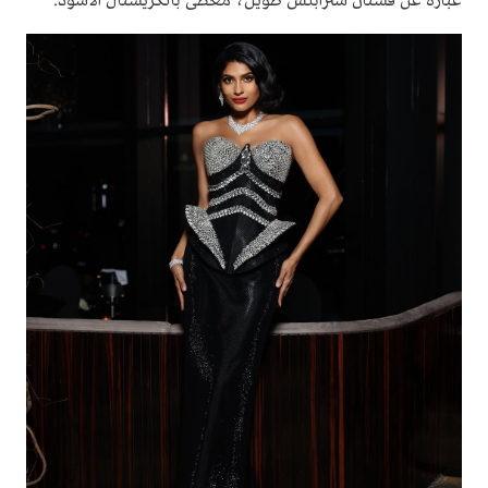
عبارة عن فستان سترابلس طويل، مغطى بالكريستال الأسود.