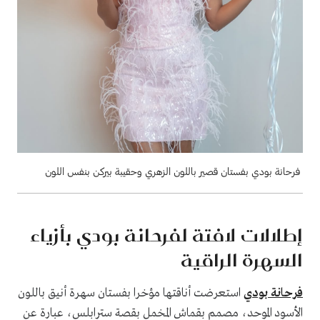
فرحانة بودي بفستان قصير باللون الزهري وحقيبة بيركن بنفس اللون
إطلالات لافتة لفرحانة بودي بأزياء
السهرة الراقية
فرحانة بودي
استعرضت أناقتها مؤخرا بفستان سهرة أنيق باللون
الأسود الموحد، مصمم بقماش المخمل بقصة سترابلس، عبارة عن