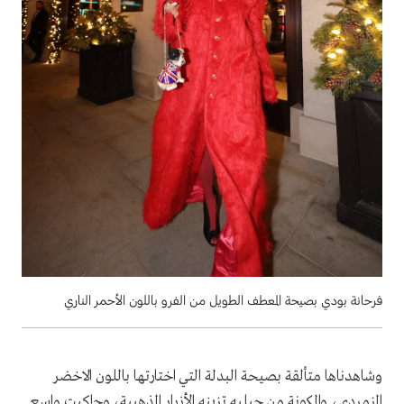
فرحانة بودي بصيحة المعطف الطويل من الفرو باللون الأحمر الناري
وشاهدناها متألقة بصيحة البدلة التي اختارتها باللون الاخضر
الزمردي، والمكونة من جيليه تزينه الأزرار الذهبية، وجاكيت واسع