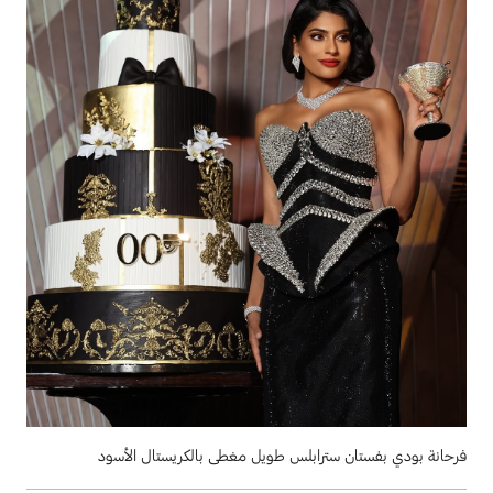
فرحانة بودي بفستان سترابلس طويل مغطى بالكريستال الأسود