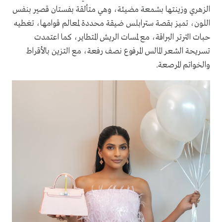
الزهري وزينتها بشمعة مضيئة، وهي متألقة بفستان قصير بنفس
اللون، تميز بقصة سترابلس ضيقة محددة لمعالم قوامها، تغطيه
حبات الترتر البراقة، مع لمسات الريش المتطاير، كما اعتمدت
تسريحة الشعر المالس المرفوع نصف رفعة، مع التزين بالأقراط
والخواتم المرصعة.