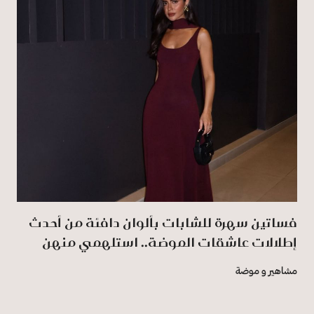
فساتين سهرة للشابات بألوان دافئة من أحدث
إطلالات عاشقات الموضة.. استلهمي منهن
مشاهير و موضة