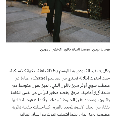
فرحانة بودي بصيحة البدلة باللون الاخضر الزمردي
وظهرت فرحانة بودي هذا الموسم بإطلالة دافئة بنكهة كلاسيكية،
حيث اختارت إطلالة فينتاج من تصاميم Chanel، عبارة عن
معطف صوفي أوفر سايز باللون البني، تميز بطول متوسط مع
فتحة أزرار أمامية، مرفق بغطاء صغير للرأس من نفس الخامة
واللون، ومحدد بغرز الخيوط البيضاء، وأكملت فرحانة طلتها
بقفاز من الجلد الأسود المحدد بالفرو، كما حملت حقيبة دائرية
مطبوعة برمز الدار، بينما انتعلت البوت ذو الساق العالية.