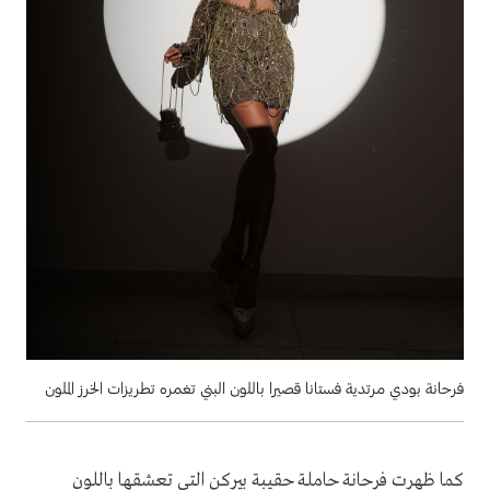
فرحانة بودي مرتدية فستانا قصيرا باللون البني تغمره تطريزات الخرز الملون
كما ظهرت فرحانة حاملة حقيبة بيركن التي تعشقها باللون