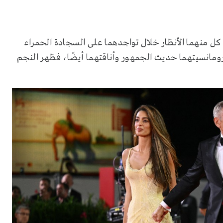
ل منهما الأنظار خلال تواجدهما على السجادة الحمراء
خلال الاحتفال بفيلم "WOLFS"، فكانت رومانسيتهما حديث الجمهور وأناقتهما أيضًا، فظهر النجم