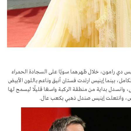
نيس دي رامون، خلال ظهرهما سويًا على السجادة الحمراء
امل، بينما إينيس ارتدت فستان أنيق وناعم باللون الأبيض
 وانسدل بداية من منطقة الركبة واسعًا قليلًا ليسمح لها
يض، وانتعلت إينيس صندل ذهبي بكعب عال.