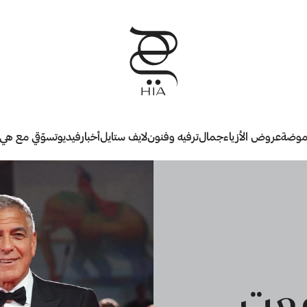
وضة
عروض الأزياء
جمال
ترفيه وفنون
لايف ستايل
أخبار
فيديو
تسوّقي مع هي
معت