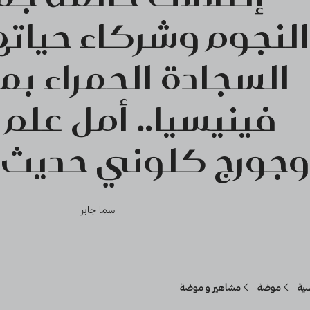
النجوم وشركاء حيات
السجادة الحمراء بم
فينيسيا.. أمل علم 
وجورج كلوني حديث 
سما جابر
Breadcru
سية
موضة
مشاهير و موضة