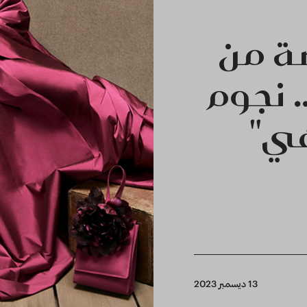
ة من
. نجوم
هي"
13 ديسمبر 2023