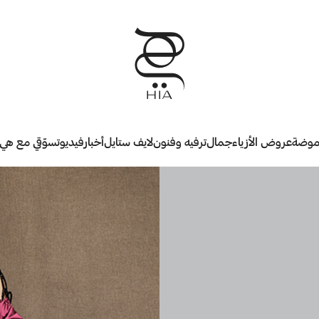
وضة
عروض الأزياء
جمال
ترفيه وفنون
لايف ستايل
أخبار
فيديو
تسوّقي مع هي