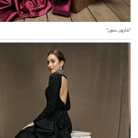
"شارون ستون"