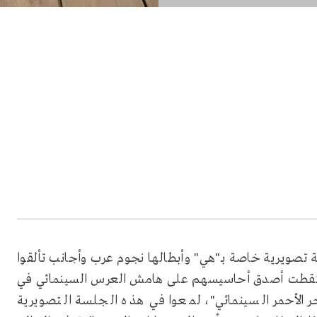
 تصويرية خاصة بـ"هي" وأبطالها نجوم عرب وأجانب تألقوا
التقطت أصدق أحاسيسهم على هامش العرس السينمائي في
 الأحمر السينمائي"، لمعوا في هذه الجلسة التصويرية