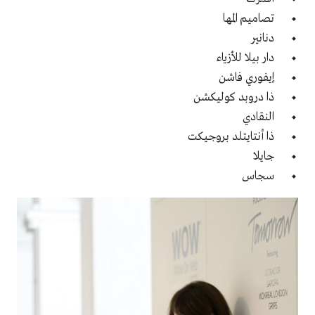
تصاميم المها
دنانير
دار بيلا للأزياء
إيفوري فاشن
ذا دروبد كوليكشن
النقادي
ذا أنتايتلد بروجيكت
جايلا
سجاس