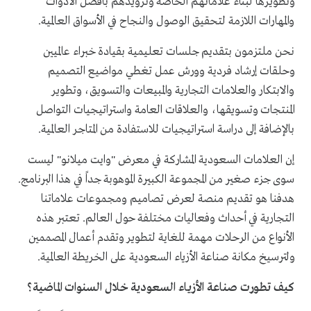
وتطويرها ل
بناء علاماتهم الخاصة
وتزويدهم بأفضل الأدوات
والمهارات اللازمة لتحقيق الوصول والنجاح في الأسواق العالمية.
نحن ملتزمون بتقديم جلسات تعليمية بقيادة خبراء عالميين
وحلقات إرشاد فردية وورش عمل تغطي مواضيع التصميم
والابتكار والعلامات التجارية والمبيعات والتسويق، وتطوير
المنتجات وتسويقها، والعلاقات العامة واستراتيجيات التواصل
بالإضافة إلى دراسة استراتيجيات للاستفادة من المتاجر العالمية.
إن العلامات السعودية المشاركة في معرض "وايت ميلانو" ليست
سوى جزء صغير من المجموعة الكبيرة الموهوبة جداً في هذا البرنامج.
هدفنا هو تقديم منصة لعرض تصاميم ومجموعات علاماتنا
التجارية في أحداث وفعاليات مختلفة حول العالم. تعتبر هذه
الأنواع من الرحلات مهمة للغاية لتطوير وتقدم أعمال المصممين
ولترسيخ مكانة صناعة الأزياء السعودية على الخريطة العالمية.
كيف تطورت صناعة الأزياء السعودية خلال السنوات الماضية؟