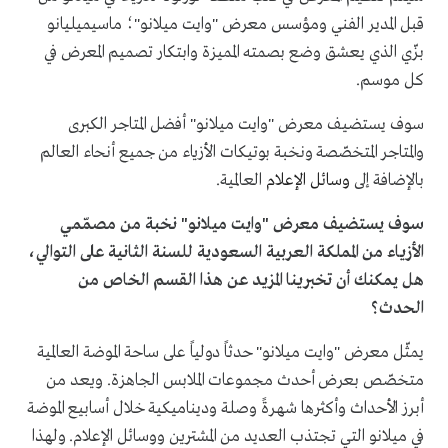
قبل المدير الفني ومؤسس معرض "وايت ميلانو"؛ ماسيميليانو
بزّي الذي يعشق وضع بصمته المميزة وابتكار تصميم المعرض في
كل موسم.
سوف يستضيف معرض "وايت ميلانو" أفضل المتاجر الكبرى
والمتاجر المتخصّصة ونخبة بوتيكات الأزياء من جميع أنحاء العالم
بالإضافة إلى
وسائل الإعلام
العالمية.
سوف يستضيف معرض "وايت ميلانو" نخبة من مصمّمي
الأزياء من المملكة العربية السعودية للسنة الثانية على التوالي،
هل يمكنك أن تخبرينا المزيد عن هذا القسم الخاص من
الحدث؟
يمثّل معرض "وايت ميلانو" حدثاً دولياً على ساحة الموضة العالمية
متخصّص بعرض أحدث مجموعات الملابس الجاهزة. ويعد من
أبرز الأحداث وأكثرها شهرةً وصلة وديناميكية خلال أسابيع الموضة
في ميلانو التي تجتذب العديد من المشترين ووسائل الإعلام. ولهذا