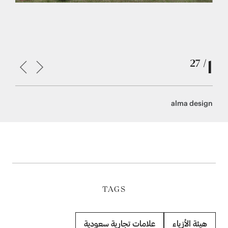
1
/ 27
ananeer
alma design
TAGS
هيئة الأزياء
علامات تجارية سعودية