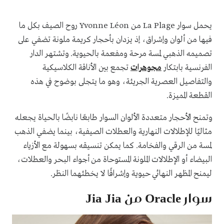
يحمل سوار La Plage من Yvonne Léon روح الصيف بكل ما
فيها من ألوان وإشراق، إذ يزدان بأحجار كريمة ملونة تضفي على
تصميمه الذهبي لمسة مرحة ومفعمة بالحيوية. وتشتهر الدار
الفرنسية بابتكار
مجوهرات
تجمع بين الأناقة الكلاسيكية
والتفاصيل العصرية الجريئة، وهو ما يتجلى بوضوح في هذه
القطعة المميزة.
وتمنح الأحجار متعددة الألوان السوار طابعًا نابضًا بالحياة يجعله
مثاليًا للإطلالات النهارية والعطلات الصيفية، بينما يضفي الذهب
لمسة من الرقي والفخامة. كما يمكن تنسيقه بسهولة مع الأزياء
البيضاء أو الإطلالات الملونة المستوحاة من أجواء البحر والعطلات،
ليمنح المظهر النهائي حيوية وإشراقًا لا يخطئهما النظر.
سوار Oracle من Jia Jia