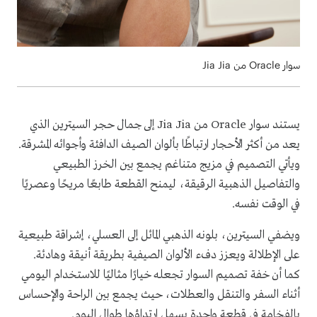
سوار Oracle من Jia Jia
يستند سوار Oracle من Jia Jia إلى جمال حجر السيترين الذي
يعد من أكثر الأحجار ارتباطًا بألوان الصيف الدافئة وأجوائه المشرقة.
ويأتي التصميم في مزيج متناغم يجمع بين الخرز الطبيعي
والتفاصيل الذهبية الرقيقة، ليمنح القطعة طابعًا مريحًا وعصريًا
في الوقت نفسه.
ويضفي السيترين، بلونه الذهبي المائل إلى العسلي، إشراقة طبيعية
على الإطلالة ويعزز دفء الألوان الصيفية بطريقة أنيقة وهادئة.
كما أن خفة تصميم السوار تجعله خيارًا مثاليًا للاستخدام اليومي
أثناء السفر والتنقل والعطلات، حيث يجمع بين الراحة والإحساس
بالفخامة في قطعة واحدة يسهل ارتداؤها طوال اليوم.