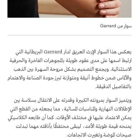
سوار من Garrard
يعكس هذا السوار الإرث العريق لدار Garrard البريطانية التي
ارتبط اسمها على مدى عقود طويلة بالمجوهرات الفاخرة والحرفية
الاستثنائية. ويجمع التصميم بشكل مروحة السهرة بين الذهب
والألماس ضمن خطوط أنيقة ومتوازنة تبرز جودة الصناعة والاهتمام
بالتفاصيل الدقيقة.
ويتميز السوار بمرونته الكبيرة وقدرته على الانتقال بسلاسة بين
الإطلالات النهارية والمناسبات المسائية، مما يجعله من القطع التي
يمكن الاعتماد عليها في مختلف الأوقات. كما أن طابعه الكلاسيكي
يمنحه قيمة طويلة الأمد، ليبقى محتفظًا بأناقته مهما تبدلت
صيحات الموضة وتغيرت الاتجاهات.