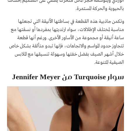
الوردي ويتوسطه حجر ألماس متحرك يضفي على التصميم إحساسًا
بالحيوية والحركة المستمرة.
وتكمن جاذبية هذه القطعة في بساطتها الأنيقة التي تجعلها
مناسبة لمختلف الإطلالات، سواء ارتديتِها بمفردها أو نسقتها مع
ساعة أنيقة أو مجموعة من الأساور الأخرى. ورغم أنها قطعة
تتجاوز حدود المواسم والاتجاهات، فإنها تبدو متألقة بشكل خاص
خلال أشهر الصيف بفضل خفتها وسهولة تنسيقها مع الملابس
الصيفية المتنوعة.
سوار Turquoise من Jennifer Meyer