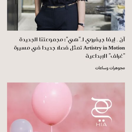
آن ـ إيفا جيفروي لـ"هي": مجموعتنا الجديدة
‏Artistry in Motion‏ تمثل فصلا جديدا في مسيرة
"غراف" الإبداعية
مجوهرات وساعات