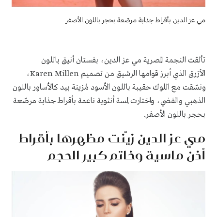
مي عز الدين بأقراط جذابة مرصّعة بحجر باللون الأصفر
تألقت النجمة المصرية مي عز الدين، بفستان أنيق باللون
الأزرق الذي أبرز قوامها الرشيق من تصميم Karen Millen،
ونسّقت مع اللوك حقيبة باللون الأسود مُزينة بيد كالأساور باللون
الذهبي والفضي، واختارت لمسة أنثوية ناعمة بأقراط جذابة مرصّعة
بحجر باللون الأصفر.
مي عز الدين زيّنت مظهرها بأقراط
أذن ماسية وخاتم كبير الحجم