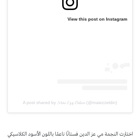
View this post on Instagram
A post shared by 𝓜𝓪𝓲 𝓔𝔃𝔃 𝓔𝓵𝓭𝓲𝓷 (@maiezzeldin)
اختارت النجمة مي عز الدين فستانًا ناعمًا باللون الأسود الكلاسيكي