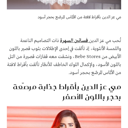
مي عز الدين بأقراط لافتة من الألماس المرصّع بحجر أسود
تُحب مي عز الدين
فساتين السهرة
ذات التصاميم الناعمة
واللمسة الأنثوية، إذ تألقت في إحدى الإطلالات بثوب قصير باللون
الأبيض من Bebe Stores، ونسّقت معه قفازات قصيرة من التل
باللون الأسود، ولإكمال اللوك الخاطف للأنظار تألقت بأقراط لافتة
من الألماس المرصّع بحجر أسود.
مي عز الدين بأقراط جذابة مرصّعة
بحجر باللون الأصفر