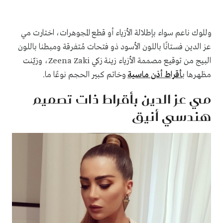
وللوك ناعم سواء بإطلالة الأزياء أو قطع المجوهرات، اختارت مي
عز الدين فستانًا باللون الأسود ذو فتحات مُتفرقة ومبطنا باللون
البيج من توقيع مصممة الأزياء زينة زكي Zeena Zaki، وزيّنت
مظهرها ب
أقراط أذن ماسية
وخاتم كبير الحجم نوعًا ما.
مي عز الدين بأقراط ذات تصميم
هندسي أنيق