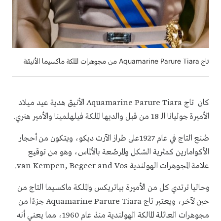
تاج Aquamarine Parure Tiara من مجوهرات الملكة ماكسيما الأنيقة
كان تاج Aquamarine Parure Tiara الأنيق هدية عيد ميلاد
الأميرة جوليانا الـ 18 من قبل والديها الملكة فيلهلمينا والأمير هنري.
صُنع التاج في عام 1927على طراز الآرت ديكو، ويتكون من أحجار
الأكوامارين كمثرية الشكل والمرصّعة بالألماس، وهو من توقيع
علامة المجوهرات الهولندية van Kempen, Begeer and Vos.
وحاليا ترتدي كل من الأميرة بياتريكس والملكة ماكسيما التاج من
حين لآخر، ويعتبر تاج Aquamarine Parure Tiara جزءًا من
مجوهرات العائلة المالكة الهولندية منذ عام 1960، مما يعني أنه