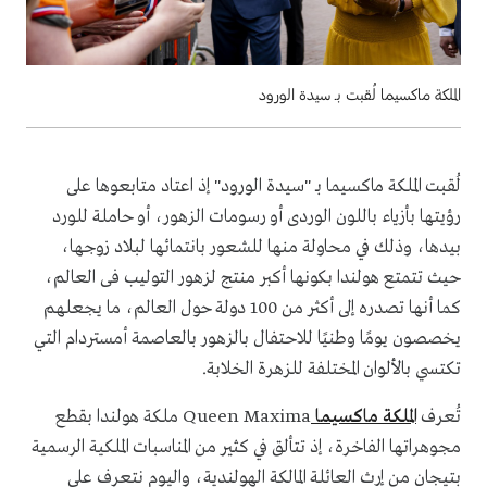
الملكة ماكسيما لُقبت بـ سيدة الورود
لُقبت الملكة ماكسيما بـ "سيدة الورود" إذ اعتاد متابعوها على
رؤيتها بأزياء باللون الوردى أو رسومات الزهور، أو حاملة للورد
بيدها، وذلك في محاولة منها للشعور بانتمائها لبلاد زوجها،
حيث تتمتع هولندا بكونها أكبر منتج لزهور التوليب فى العالم،
كما أنها تصدره إلى أكثر من 100 دولة حول العالم، ما يجعلهم
يخصصون يومًا وطنيًا للاحتفال بالزهور بالعاصمة أمستردام التي
تكتسي بالألوان المختلفة للزهرة الخلابة.
تُعرف
الملكة ماكسيما
Queen Maxima ملكة هولندا بقطع
مجوهراتها الفاخرة، إذ تتألق في كثير من المناسبات الملكية الرسمية
بتيجان من إرث العائلة المالكة الهولندية، واليوم نتعرف على