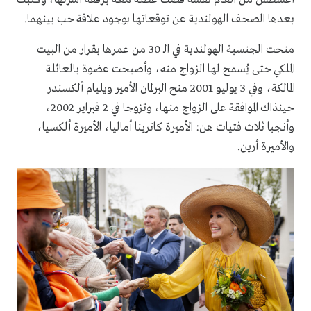
بعدها الصحف الهولندية عن توقعاتها بوجود علاقة حب بينهما.
منحت الجنسية الهولندية في الـ 30 من عمرها بقرار من البيت
الملكي حتى يُسمح لها الزواج منه، وأصبحت عضوة بالعائلة
المالكة، وفي 3 يوليو 2001 منح البرلمان الأمير ويليام ألكسندر
حينذاك الموافقة على الزواج منها، وتزوجا في 2 فبراير 2002،
وأنجبا ثلاث فتيات هن: الأميرة كاترينا أماليا، الأميرة ألكسيا،
والأميرة أرين.