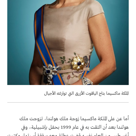
الملكة ماكسيما بتاج الياقوت الأزرق التي توارثته الأجيال
أما عن على الملكة ماكسيما زوجة ملك هولندا، تزوجت ملك
هولندا بعد أن التقت به في عام 1999 بحفل بإشبيلية، وفي
أغسطس من العام نفسه قضت عطلة معه برفقة أسرتها، وكتبت