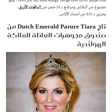
الملك فيليم الثالث ملك هولندا لزوجته الملكة إيما عام 1881، وهو
مصنوع من البلاتين ومرصّع بـ 33 حجر من
الياقوت الأزرق
،
ومزين بـ 655 من أحجار الألماس.
تاج Dutch Emerald Parure Tiara من
صندوق مجوهرات العائلة المالكة
الهولندية