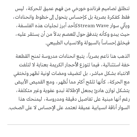
تنطلق تصاميم فرناندو خورخي من فهم عميق للحركة، ليس
فقط كفكرة بصرية بل كإحساس يتحول إلى خطوط وانحناءات،
ويأتي سوار Stream Waveكأحد أبرز تجليات هذه الفلسفة،
حيث يبدو وكأنه يتدفق حول المعصم بدلاً من أن يستقر عليه،
فيخلق إحساساً بالسيولة والانسياب الطبيعي.
الذهب هنا ناعم بصرياً، يتبع انحناءات مدروسة تمنح القطعة
خفة استثنائية، فيما تتوزع الأحجار الكريمة بعناية لا لتلفت
الانتباه بشكل مباشر، بل لتضيف ومضات لونية تظهر وتختفي
مع الحركة، كأنها تلمّح أكثر مما تُظهر، ومع القميص الأبيض
يتشكل توازن هادئ يجعل الإطلالة تبدو عفوية وغير متكلفة،
رغم أنها مبنية على تفاصيل دقيقة ومدروسة، ليمنحك هذا
السوار أناقة انسيابية عميقة تعتمد على الإحساس لا على الصخب.