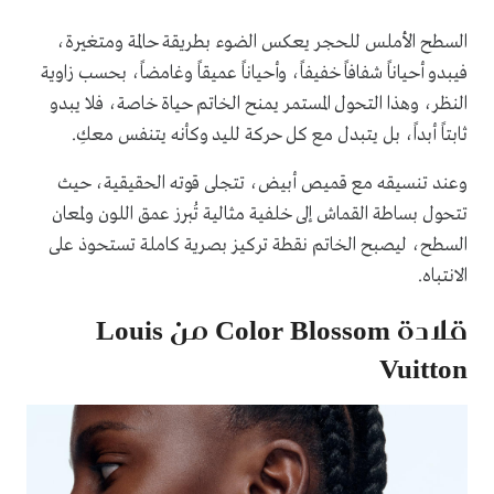
السطح الأملس للحجر يعكس الضوء بطريقة حالمة ومتغيرة،
فيبدو أحياناً شفافاً خفيفاً، وأحياناً عميقاً وغامضاً، بحسب زاوية
النظر، وهذا التحول المستمر يمنح الخاتم حياة خاصة، فلا يبدو
ثابتاً أبداً، بل يتبدل مع كل حركة لليد وكأنه يتنفس معكِ.
وعند تنسيقه مع قميص أبيض، تتجلى قوته الحقيقية، حيث
تتحول بساطة القماش إلى خلفية مثالية تُبرز عمق اللون ولمعان
السطح، ليصبح الخاتم نقطة تركيز بصرية كاملة تستحوذ على
الانتباه.
قلادة Color Blossom من Louis
Vuitton