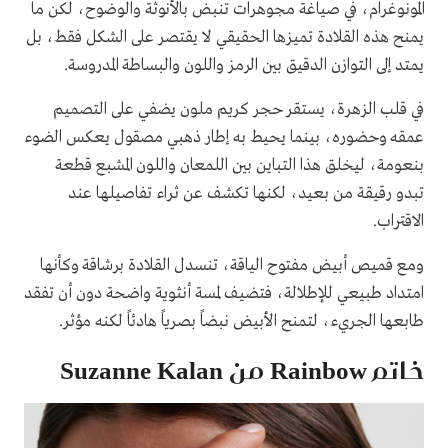
المونوغرام، في صياغة مجوهرات تنبض بالأنوثة والوضوح، لكن ما
يمنح هذه القلادة تميزها الحقيقي لا يقتصر على الشكل فقط، بل
يمتد إلى التوازن الدقيق بين الرمز واللون والبساطة المدروسة.
في قلب الزهرة، يستقر حجر كريم ملون يضفي على التصميم
عمقه وحضوره، بينما يحيط به إطار ذهبي مصقول يعكس الضوء
بنعومة، ليخلق هذا التباين بين اللمعان واللون المشبع قطعة
تبدو رقيقة من بعيد، لكنها تكشف عن ثراء تفاصيلها عند
الاقتراب.
ومع قميص أبيض مفتوح الياقة، تنسدل القلادة برشاقة وكأنها
امتداد طبيعي للإطلالة، فتضيف لمسة أنثوية واضحة دون أن تفقد
طابعها الجريء، لتمنح الأبيض نبضاً بصرياً هادئاً لكنه مؤثر.
خاتم Rainbow من Suzanne Kalan