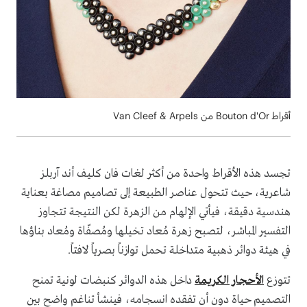
أقراط Bouton d'Or من Van Cleef & Arpels
تجسد هذه الأقراط واحدة من أكثر لغات فان كليف أند آربلز
شاعرية، حيث تتحول عناصر الطبيعة إلى تصاميم مصاغة بعناية
هندسية دقيقة، فيأتي الإلهام من الزهرة لكن النتيجة تتجاوز
التفسير المباشر، لتصبح زهرة مُعاد تخيلها ومُصفّاة ومُعاد بناؤها
في هيئة دوائر ذهبية متداخلة تحمل توازناً بصرياً لافتاً.
تتوزع
الأحجار الكريمة
داخل هذه الدوائر كنبضات لونية تمنح
التصميم حياة دون أن تفقده انسجامه، فينشأ تناغم واضح بين