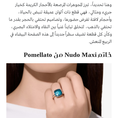
وهنا تحديداً، تبرز المجوهرات المرصعة بالأحجار الكريمة كخيار
جريء ومثالي، فهي قطع ذات ألوان عميقة تنبض بالحياة،
وأحجام لافتة تفرض حضورها، وتصاميم تحتفي بالحجر بقدر ما
تحتفي بالذهب، لتخلق تبايناً غنياً بين النقاء والامتلاء البصري،
وكأن كل قطعة تضيف سطراً جديداً إلى هذه الصفحة البيضاء في
الربيع المنعش.
خاتم Nudo Maxi من Pomellato