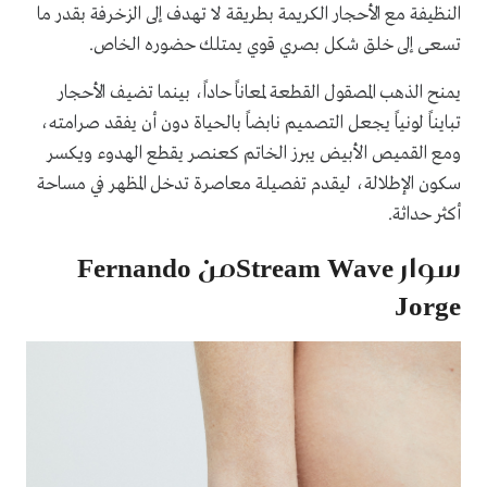
النظيفة مع الأحجار الكريمة بطريقة لا تهدف إلى الزخرفة بقدر ما
تسعى إلى خلق شكل بصري قوي يمتلك حضوره الخاص.
يمنح الذهب المصقول القطعة لمعاناً حاداً، بينما تضيف الأحجار
تبايناً لونياً يجعل التصميم نابضاً بالحياة دون أن يفقد صرامته،
ومع القميص الأبيض يبرز الخاتم كعنصر يقطع الهدوء ويكسر
سكون الإطلالة، ليقدم تفصيلة معاصرة تدخل المظهر في مساحة
أكثر حداثة.
سوار Stream Waveمن Fernando
Jorge