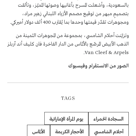
بالسعودية، وأشعلت المسرح بأغانيها وصوتها المميّز، وتألقت
بتصميمٍ مبهر من توقيع مصمم الأزياء اللبناني زهير مراد،
ومجوهرات تقدّر قيمتها وحدها بما يُقارب 400 ألف دولار أميركي.
وتزيّنت أحلام الشامسي، بمجموعة من المجوهرات الثمينة من
الذهب الأبيض المرصّع بالألماس من الدار الفاخرة فان كليف أند آربلز
Van Cleef & Arpels.
الصور من الانستقرام وفيسبوك
TAGS
السجادة الحمراء
يوم المرأة الإماراتية
أحلام الشامسي
الأحجار الكريمة
الألماس