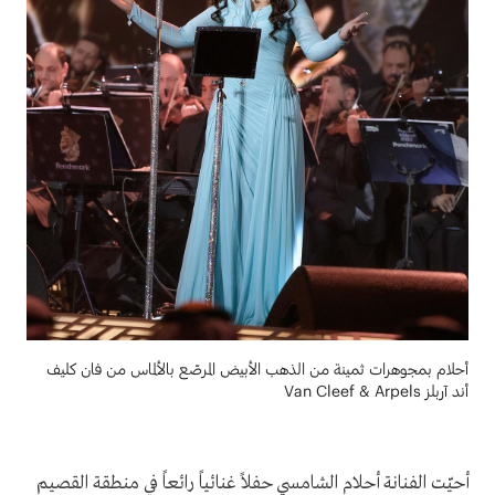
أحلام بمجوهرات ثمينة من الذهب الأبيض المرصّع بالألماس من فان كليف
أند آربلز Van Cleef & Arpels
أحيّت الفنانة أحلام الشامسي حفلاً غنائياً رائعاً في منطقة القصيم