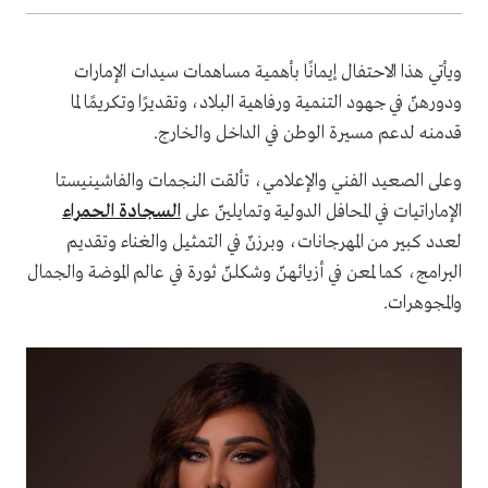
ويأتي هذا الاحتفال إيمانًا بأهمية مساهمات سيدات الإمارات
ودورهنّ في جهود التنمية ورفاهية البلاد، وتقديرًا وتكريمًا لما
قدمنه لدعم مسيرة الوطن في الداخل والخارج.
وعلى الصعيد الفني والإعلامي، تألقت النجمات والفاشينيستا
الإماراتيات في المحافل الدولية وتمايلينّ على
السجادة الحمراء
لعدد كبير من المهرجانات، وبرزنّ في التمثيل والغناء وتقديم
البرامج، كما لمعن في أزيائهنّ وشكلنّ ثورة في عالم الموضة والجمال
والمجوهرات.