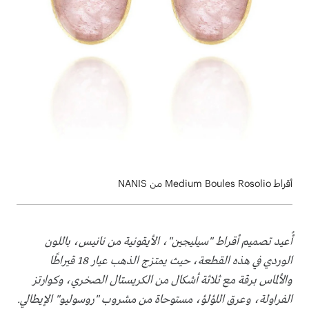
أقراط Medium Boules Rosolio من NANIS
أُعيد تصميم أقراط "سيليجين"، الأيقونية من نانيس، باللون
الوردي في هذه القطعة، حيث يمتزج الذهب عيار 18 قيراطًا
والألماس برقة مع ثلاثة أشكال من الكريستال الصخري، وكوارتز
الفراولة، وعرق اللؤلؤ، مستوحاة من مشروب "روسوليو" الإيطالي.