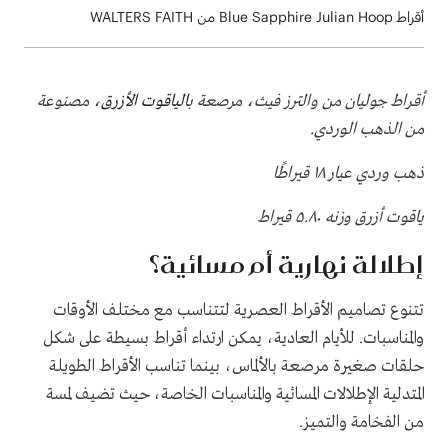
أقراط Blue Sapphire Julian Hoop من WALTERS FAITH
أقراط جوليان من والترز فيث، مرصعة ب
الياقوت الأزرق
، مصنوعة
من الذهب الوردي.
ذهب وردي عيار ١٨ قيراطًا
ياقوت أزرق وزنه ٥.٨٠ قيراط
إطلالة نهارية أم مسائية؟
تتنوع تصاميم الأقراط العصرية لتتناسب مع مختلف الأوقات
والمناسبات. للأيام العادية، يمكن ارتداء أقراط بسيطة على شكل
حلقات صغيرة مرصعة بالألماس، بينما تناسب الأقراط الطويلة
المتدلية الإطلالات المسائية والمناسبات الخاصة، حيث تضيف لمسة
من الفخامة والتميز.