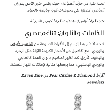
تحفة فنية من حِرَف الصياغة، حيث يلتقي حنين الماضي بفوران
الحاضر، مُضفيًا على مجوهرات قوية ونابضة بالحياة.
0.07 قيراط ألماس (G-VS)، 8 قيراط كوارتز الفراولة
الخامات والألوان: تناغم عصري
تتجه الأنظار هذا الموسم إلى الأقراط المصنوعة من
الذهب الأبيض
والوردي، مع تفاصيل من الأحجار الكريمة الملوّنة مثل الزمرد
والياقوت الأزرق. كما تظهر تصاميم بألوان ناعمة كالعاجي
والوردي الباستيلي، مما يجعلها مثالية لإطلالات النهار المنعشة.
أقراط Pear Citrine & Diamond من Raven Fine
Jewelers