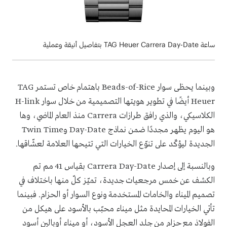
ساعة TAG Heuer Carrera Day-Date بتفاصيل أنيقة وعملية
وبينما يحظى سوار Beads-of-Rice باهتمام خاص تستمر TAG
Heuer أيضًا في تطوير هويتها التصميمية من خلال سوار H-link
الكلاسيكي، والذي رافق طرازات Carrera منذ العام الماضي، وها
هو اليوم يظهر مجددًا ضمن نماذج Day-Date وTwin Time
الجديدة ليؤكّد على تنوّع الخيارات التي تتيحها العلامة لعشّاقها.
وبالنسبة إلى إصدار Carrera Day-Date بقياس 41 مم تم
الكشف عن خمس مرجعيات جديدة، تميّز كلّ منها باختلاف في
تصميم الميناء والخامات المستخدمة ونوع السوار أو الحزام. فبينما
تأتي الخيارات المحايدة مثل ميناء محبّب بالأسود على هيكل من
الفولاذ مع حزام من جلد العجل الأسود، أو ميناء أوبالين أسود