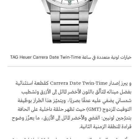
خيارات لونية متعددة في ساعة TAG Heuer Carrera Date Twin-Time
و يبرز إصدار Carrera Date Twin-Time كقطعة استثنائية
بفضل مينائه المتألّق باللون الأخضر المائل إلى الأزرق وتشطيب
شمساني يضفي عليه عمقًا بصريًا، ويتميّز هذا الطراز بوظيفة
التوقيت المزدوج (GMT) حيث تظهر حلقة داخلية على الحافة
بتدرّجين لونيين: الفضي والأخضر المائل إلى الأزرق، ما يعزّز وضوح
قراءة المنطقة الزمنية الثانية.