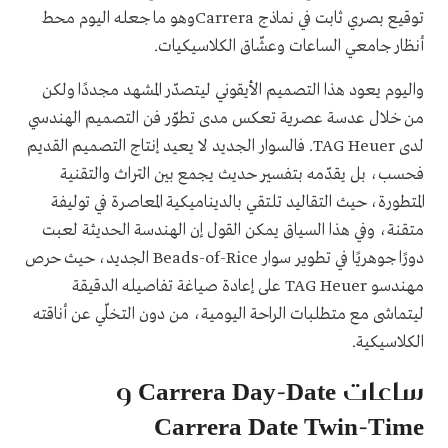
توقيع بصري ثابت في نماذج Carreraوهو ما جعله اليوم محط
أنظار جامعي الساعات وعشّاق الكلاسيكيات.
واليوم يعود هذا التصميم الأيقوني ليتصدّر المشهد مجددًا ولكن
من خلال عدسة عصرية تعكس مدى تطوّر فن التصميم الهندسي
لدى TAG Heuer. فالسوار الجديد لا يعيد إنتاج التصميم القديم
فحسب، بل يقدّمه بتفسير حديث يجمع بين التراث والتقنية
المتطورة، حيث التقاليد تلتقي بالديناميكية المعاصرة في توليفة
متقنة، وفي هذا السياق يمكن القول إن الهندسة الحديثة لعبت
دورًا جوهريًا في تطوير سوار Beads-of-Rice الجديد، حيث حرص
مهندسو TAG Heuer على إعادة صياغة تفاصيله الدقيقة
ليتماشى مع متطلبات الراحة اليومية، من دون التخلّي عن أناقته
الكلاسيكية.
ساعات Carrera Day-Date و
Carrera Date Twin-Time