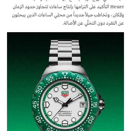
Heuer التأكيد على التزامها بإنتاج ساعات تتجاوز حدود الزمان
والمكان، وتخاطب جيلاً جديداً من محبّي الساعات الذين يبحثون
عن التفرد دون التخلّي عن الأصالة.