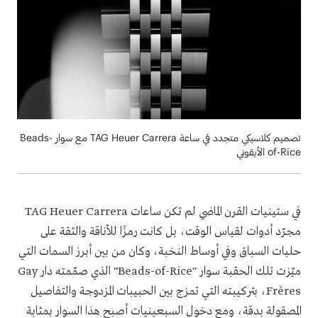
تصميم كلاسيكي متجدد في ساعة TAG Heuer Carrera مع سوار Beads-
of-Rice الأيقوني
في ستينيات القرن الماضي لم تكن ساعات TAG Heuer Carrera
مجرّد أدوات لقياس الوقت، بل كانت رمزًا للأناقة والثقة على
حلبات السباق وفي أوساط النخبة، وكان من بين أبرز السمات التي
ميّزت تلك الحقبة سوار "Beads-of-Rice" الذي صمّمته دار Gay
Frères، بتركيبته التي تمزج بين الحبيبات المزدوجة والتفاصيل
المصقولة بدقة، ومع دخول السبعينيات أصبح هذا السوار بمثابة