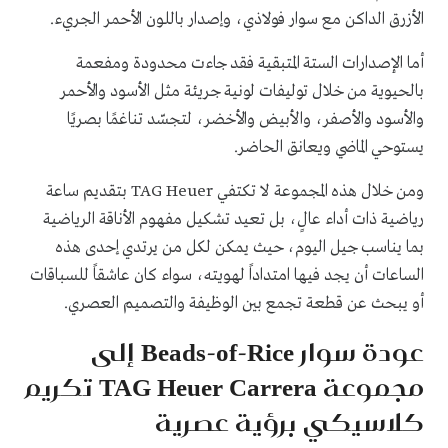
الأزرق الداكن مع سوار فولاذي، وإصدار باللون الأحمر الجريء.
أما الإصدارات الستة المتبقية فقد جاءت محدودة ومفعمة
بالحيوية من خلال توليفات لونية جريئة مثل الأسود والأحمر
والأسود والأصفر، والأبيض والأخضر، لتجسّد تناغمًا بصريًا
يستوحي الماضي ويعانق الحاضر.
ومن خلال هذه المجموعة لا تكتفي TAG Heuer بتقديم ساعة
رياضية ذات أداء عالٍ، بل تعيد تشكيل مفهوم الأناقة الرياضية
بما يناسب جيل اليوم، حيث يمكن لكل من يرتدي إحدى هذه
الساعات أن يجد فيها امتداداً لهويته، سواء كان عاشقاً للسباقات
أو يبحث عن قطعة تجمع بين الوظيفة والتصميم العصري.
عودة سوار Beads-of-Rice إلى
مجموعة TAG Heuer Carrera تكريم
كلاسيكي برؤية عصرية