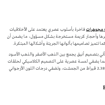
مجوهرات
فاخرة بأسلوب عصري يعتمد على الأخلاقيات
معادن معاد تدويرها وأحجار كريمة مستخرجة بشكل مسؤول، ما يضمن أن
 تتميز تصاميمها بألوانها الجريئة وأشكالها المبتكرة.
Midnight Puff الراقية، حيث تأتي بتصميم أنيق يجمع بين الذهب الأصفر والذهب الأسود
البارز مما يضفي لمسة عصرية على التصميم الكلاسيكي لحلقات
الأذن، وهي مرصعة بحوالي 5.19 قيراط من الياقوت الأزرق و2.38 قيراط من الجمشت، وتضفي درجات اللون الأرجواني