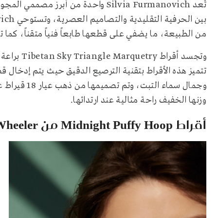
تُعد Silvia Furmanovich واحدة من أبر
من الطبيعة، ما يضفي على قطعها طابعاً فنياً متقناً، كما 
تتميز هذه الأقراط بتقنية الترصيع الدقيق حيث يتم إدخال
وجمال سماء ال
وزنها الخفيف راحة مثالية عند ارتدائها.
أقراط Midnight Puffy Hoop من Emily P. Wheeler