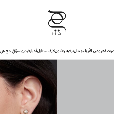
وضة
عروض الأزياء
جمال
ترفيه وفنون
لايف ستايل
أخبار
فيديو
تسوّقي مع هي