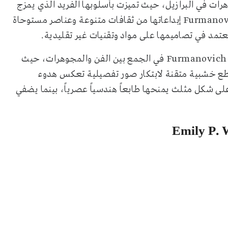
ز مصممي المجوهرات في البرازيل، حيث تميزت بأسلوبها الفريد الذي يمزج
بين الحرفية التقليدية والتصاميم العصرية، وتستوحي Furmanovich إبداعاتها من ثقافات متنوعة وعناصر مستوحاة
تعتمد في تصاميمها على مواد وتقنيات غير تقليدية.
وتجسد أقراط Tibetan Sky Triangle Marquetry براعة Furmanovich في الجمع بين الفن والمجوهرات، حيث
 قطع خشبية متقنة لابتكار صور تفصيلية تعكس هدوء
تبت، وتم تصميمها من ذهب عيار 18 قيراط على شكل مثلث يمنحها طابعاً هندسياً عصرياً، بينما يضفي