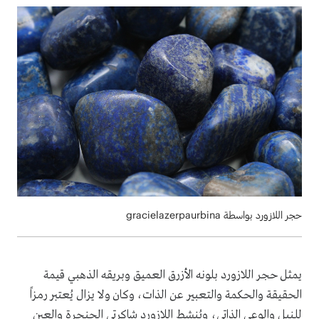
حجر اللازورد بواسطة gracielazerpaurbina
يمثل حجر اللازورد بلونه الأزرق العميق وبريقه الذهبي قيمة
الحقيقة والحكمة والتعبير عن الذات، وكان ولا يزال يُعتبر رمزاً
للنبل والوعي الذاتي، ويُنشط اللازورد شاكرتي الحنجرة والعين