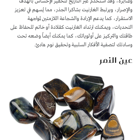
والمثابرة، وقد استُخدم عبر التاريخ لتحفيز الإحساس بالهدف
والإصرار، ويرتبط الغارنيت بشاكرا الجذر، مما يُسهم في تعزيز
الاستقرار، كما يدعم الإرادة والشجاعة اللازمتين لمواجهة
التحديات، ويمكنك ارتداء الغارنيت كقلادة أو خاتم للحفاظ على
طاقتك والتركيز على أولوياتك، كما يمكنك أيضاً وضعه تحت
وسادتك لتصفية الأفكار السلبية وتحقيق نوم هادئ.
عين النمر