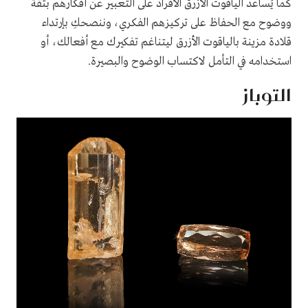
كما يُساعد الياقوت الأزرق الأفراد على التعبير عن أفكارهم بثقة
ووضوح مع الحفاظ على تركيزهم الفكري، وننصحكِ بإرتداء
قلادة مزينة بالياقوت الأزرق ليتناغم تفكيرك مع أفعالك، أو
استخدامه في التأمل لاكتساب الوضوح والبصيرة.
التوباز