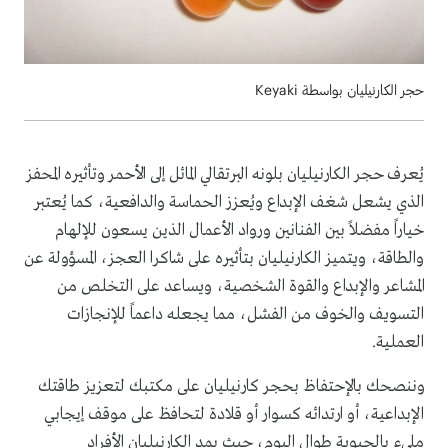
حجر الكارنيليان بواسطة Keyaki
يُعرف حجر الكارنيليان بلونه البرتقالي المائل إلى الأحمر وتأثيره المحفز
الذي يشعل شغف الإبداع ويُعزز الحماسة والدافعية، كما يُعتبر
خياراً مفضلاً بين الفنانين ورواد الأعمال الذين يسعون للإلهام
والطاقة، ويتميز الكارنيليان بتأثيره على شاكرا العجز، المسؤولة عن
المشاعر والإبداع والقوة الشخصية، ويساعد على التخلص من
التسويف والخوف من الفشل، مما يجعله داعماً للإنجازات
العملية.
وننصحك بالإحتفاظ بحجر كارنيليان على مكتبك لتعزيز طاقتك
الإبداعية، أو ارتدائه كسوار أو قلادة لتحافظ على موقف إيجابي
مليء بالحيوية طوال اليوم، حيث يمد الكارنيليان الأفراد