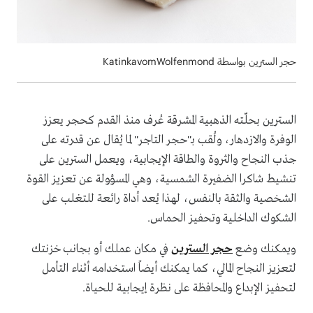
حجر السترين بواسطة KatinkavomWolfenmond
السترين بحلّته الذهبية المشرقة عُرف منذ القدم كحجر يعزز
الوفرة والازدهار، ولُقب بـ"حجر التاجر" لما يُقال عن قدرته على
جذب النجاح والثروة والطاقة الإيجابية، ويعمل السترين على
تنشيط شاكرا الضفيرة الشمسية، وهي المسؤولة عن تعزيز القوة
الشخصية والثقة بالنفس، لهذا يُعد أداة رائعة للتغلب على
الشكوك الداخلية وتحفيز الحماس.
ويمكنك وضع
حجر السترين
في مكان عملك أو بجانب خزنتك
لتعزيز النجاح المالي، كما يمكنك أيضاً استخدامه أثناء التأمل
لتحفيز الإبداع والمحافظة على نظرة إيجابية للحياة.