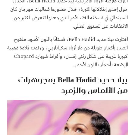
أثارت عارضة الأزياء الأمريكية بيلا حديد Bella Hadid، الجدل
حول إحدى إطلالاتها المثيرة، خلال حضورها فعاليات مهرجان كان
السينمائي في نسخته الـ74، الأمر الذي جعلها تتعرض لكثير من
الانتقادات على المستوى العالمي.
اختارت بيلا حديد Bella Hadid، فستانًا باللون الأسود مفتوح
الصدر بأكمام طويلة من دار أزياء سكياباريلي، وارتدت قلادة ذهبية
كبيرة غريبة على شكل رئتي إنسان، وأقراط شوبارد Chopard
المرصّعة بأحجار باللون الأحمر.
بيلا حديد Bella Hadid بمجوهرات
من الألماس والزمرد