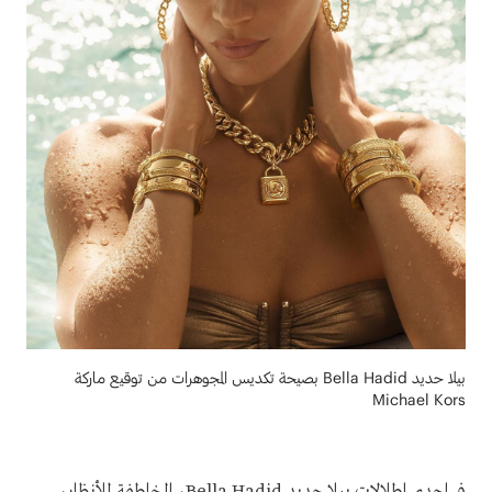
بيلا حديد Bella Hadid بصيحة تكديس المجوهرات من توقيع ماركة
Michael Kors
في إحدى إطلالات بيلا حديد Bella Hadid، الخاطفة للأنظار،