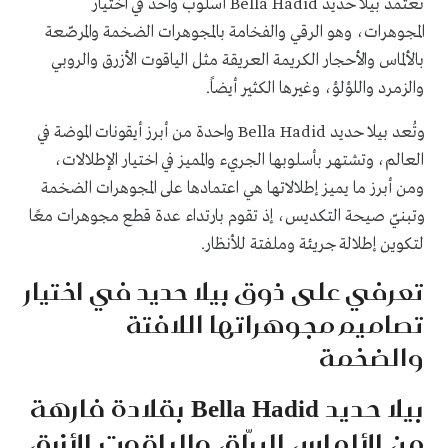
تعتمد بيلا حديد Bella Hadid أسلوب واحد في اختيار
المجوهرات، وهو الرقي والفخامة بالمجوهرات الضخمة والمرصّعة
بالألماس والأحجار الكريمة العريقة مثل الياقوت الأزرق والروبي
والزمرد واللؤلؤ، وغيرها الكثير أيضاً.
وتُعد بيلا حديد Bella Hadid واحدة من أبرز أيقونات الموضة في
العالم، وتشتهر بأسلوبها الجريء والمميز في اختيار الإطلالات،
ومن أبرز ما يميز إطلالاتها هي اعتمادها على المجوهرات الضخمة
وتبنيّ صيحة التكديس، إذ تقوم بارتداء عدة قطع مجوهرات معًا
لتكوين إطلالة جريئة وملفتة للأنظار.
تعرفي على ذوق بيلا حديد في اختيار
تصاميم مجوهراتها اللافتة
والضخمة
بيلا حديد Bella Hadid بقلادة فارهة
من الألماس البرّاق والياقوت الأزرق