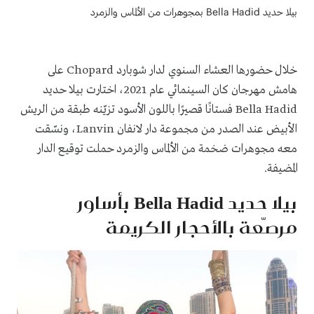
بيلا حديد Bella Hadid بمجوهرات من الألماس والزمرد
خلال حضورها العشاء السنوي لدار شوبارد Chopard على
هامش مهرجان كان السينمائي عام 2021، اختارت بيلا حديد
Bella Hadid فستانًا قصيرًا باللون الأسود تزيّنه طبقة من الريش
الأبيض عند الصدر من مجموعة دار لانفان Lanvin، ونسّقت
معه مجوهرات ضخمة من الألماس والزمرد حملت توقيع الدار
المضيفة.
بيلا حديد Bella Hadid بأساور
مرصّعة بالأحجار الكريمة