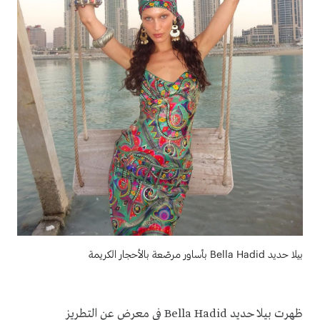
بيلا حديد Bella Hadid بأساور مرصّعة بالأحجار الكريمة
ظهرت بيلا حديد Bella Hadid في معرض عن التطريز